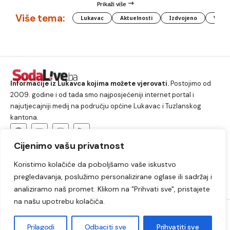
Prikaži više
Više tema:
Lukavac
Aktuelnosti
Izdvojeno
Vlada
Informacije iz Lukavca kojima možete vjerovati.
Postojimo od
2009. godine i od tada smo najposjećeniji internet portal i
najutjecajniji medij na području općine Lukavac i Tuzlanskog
kantona.
Cijenimo vašu privatnost
O nama
Koristimo kolačiće da poboljšamo vaše iskustvo
Lukavac
Društvo
Crna hronika
Sport
pregledavanja, poslužimo personalizirane oglase ili sadržaj i
Kultura
Kolumne
Slobodno vrijeme
analiziramo naš promet. Klikom na "Prihvati sve", pristajete
na našu upotrebu kolačića.
2009. – 2024. © Lukavački info portal – SodaLIVE.ba. Sva prava
zadržana. Zabranjeno kopiranje autorskog sadržaja i korištenje
Prilagodi
Odbaciti sve
Prihvatiti sve