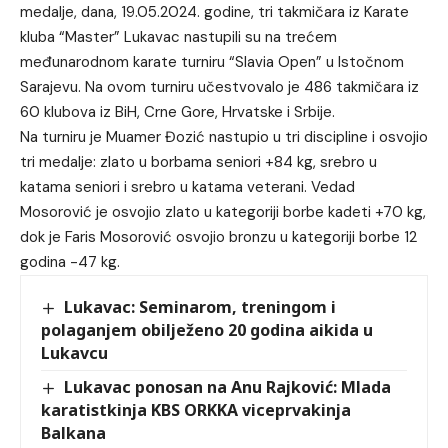
medalje, dana, 19.05.2024. godine, tri takmičara iz Karate
kluba “Master” Lukavac nastupili su na trećem
međunarodnom karate turniru “Slavia Open” u Istočnom
Sarajevu. Na ovom turniru učestvovalo je 486 takmičara iz
60 klubova iz BiH, Crne Gore, Hrvatske i Srbije.
Na turniru je Muamer Đozić nastupio u tri discipline i osvojio
tri medalje: zlato u borbama seniori +84 kg, srebro u
katama seniori i srebro u katama veterani. Vedad
Mosorović je osvojio zlato u kategoriji borbe kadeti +70 kg,
dok je Faris Mosorović osvojio bronzu u kategoriji borbe 12
godina -47 kg.
Lukavac: Seminarom, treningom i
polaganjem obilježeno 20 godina aikida u
Lukavcu
Lukavac ponosan na Anu Rajković: Mlada
karatistkinja KBS ORKKA viceprvakinja
Balkana