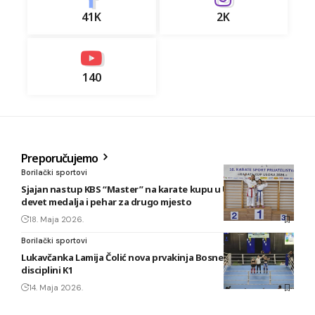
41K
2K
140
Preporučujemo
Borilački sportovi
Sjajan nastup KBS “Master” na karate kupu u Usori: Osvojeno
devet medalja i pehar za drugo mjesto
18. Maja 2026.
Borilački sportovi
Lukavčanka Lamija Čolić nova prvakinja Bosne i Hercegovine u
disciplini K1
14. Maja 2026.