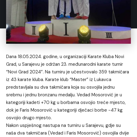
Dana 18.05.2024. godine, u organizaciji Karate Kluba Novi
Grad, u Sarajevu je održan 23. međunarodni karate turnir
“Novi Grad 2024”. Na turniru je učestvovalo 359 takmičara
iz 43 karate kluba. Karate klub “Master” iz Lukavca
predstavljala su dva takmičara koja su osvojila jednu
srebrnu i jednu bronzanu medalju. Vedad Mosorović je u
kategoriji kadeti +70 kg u borbama osvojio treće mjesto,
dok je Faris Mosorović u kategoriji dječaci borbe -47 kg
osvojio drugo mjesto.
Nakon uspješnog nastupa na turniru u Sarajevu, gdje su
naša dva takmičara (Vedad i Faris Mosorović) osvojila dvije