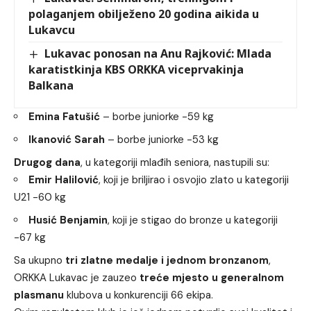
polaganjem obilježeno 20 godina aikida u
Lukavcu
Lukavac ponosan na Anu Rajković: Mlada
karatistkinja KBS ORKKA viceprvakinja
Balkana
Emina Fatušić
– borbe juniorke -59 kg
Ikanović Sarah
– borbe juniorke -53 kg
Drugog dana
, u kategoriji mlađih seniora, nastupili su:
Emir Halilović
, koji je briljirao i osvojio zlato u kategoriji
U21 -60 kg
Husić Benjamin
, koji je stigao do bronze u kategoriji
-67 kg
Sa ukupno
tri zlatne medalje i jednom bronzanom
,
ORKKA Lukavac je zauzeo
treće mjesto u generalnom
plasmanu
klubova u konkurenciji 66 ekipa.