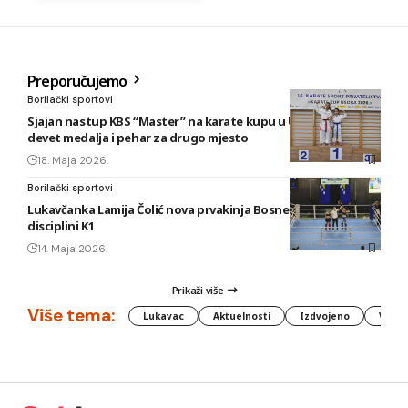
Preporučujemo
Borilački sportovi
Sjajan nastup KBS “Master” na karate kupu u Usori: Osvojeno
devet medalja i pehar za drugo mjesto
18. Maja 2026.
Borilački sportovi
Lukavčanka Lamija Čolić nova prvakinja Bosne i Hercegovine u
disciplini K1
14. Maja 2026.
Prikaži više
Više tema:
Lukavac
Aktuelnosti
Izdvojeno
Vlada