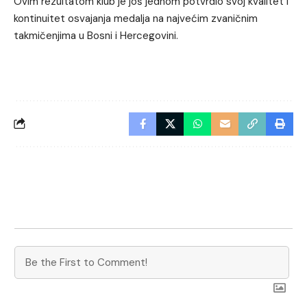
Ovim rezultatom klub je još jednom potvrdio svoj kvalitet i
kontinuitet osvajanja medalja na najvećim zvaničnim
takmičenjima u Bosni i Hercegovini.