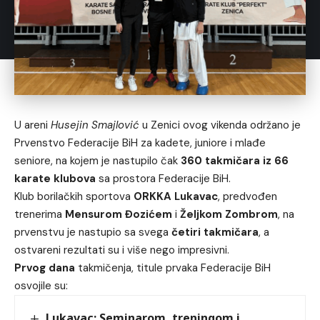
U areni
Husejin Smajlović
u Zenici ovog vikenda održano je
Prvenstvo Federacije BiH za kadete, juniore i mlađe
seniore, na kojem je nastupilo čak
360 takmičara iz 66
karate klubova
sa prostora Federacije BiH.
Klub borilačkih sportova
ORKKA Lukavac
, predvođen
trenerima
Mensurom Đozićem
i
Željkom Zombrom
, na
prvenstvu je nastupio sa svega
četiri takmičara
, a
ostvareni rezultati su i više nego impresivni.
Prvog dana
takmičenja, titule prvaka Federacije BiH
osvojile su:
Lukavac: Seminarom, treningom i