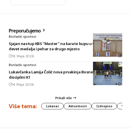
Preporučujemo
Borilački sportovi
Sjajan nastup KBS “Master” na karate kupu u Usori: Osvojeno
devet medalja i pehar za drugo mjesto
18. Maja 2026.
Borilački sportovi
Lukavčanka Lamija Čolić nova prvakinja Bosne i Hercegovine u
disciplini K1
14. Maja 2026.
Prikaži više
Više tema:
Lukavac
Aktuelnosti
Izdvojeno
Vlada