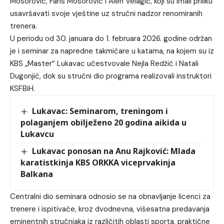
Mosorović, Faris Mosorović i Alen Velagić, koji su imali priliku
usavršavati svoje vještine uz stručni nadzor renomiranih
trenera.
U periodu od 30. januara do 1. februara 2026. godine održan
je i seminar za napredne takmičare u katama, na kojem su iz
KBS „Master“ Lukavac učestvovale Nejla Redžić i Natali
Dugonjić, dok su stručni dio programa realizovali instruktori
KSFBiH.
Lukavac: Seminarom, treningom i
polaganjem obilježeno 20 godina aikida u
Lukavcu
Lukavac ponosan na Anu Rajković: Mlada
karatistkinja KBS ORKKA viceprvakinja
Balkana
Centralni dio seminara odnosio se na obnavljanje licenci za
trenere i ispitivače, kroz dvodnevna, višesatna predavanja
eminentnih stručnjaka iz različitih oblasti sporta, praktične