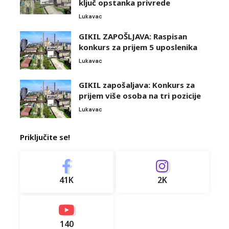
ključ opstanka privrede
Lukavac
GIKIL ZAPOŠLJAVA: Raspisan
konkurs za prijem 5 uposlenika
Lukavac
GIKIL zapošaljava: Konkurs za
prijem više osoba na tri pozicije
Lukavac
Priključite se!
41K
2K
140