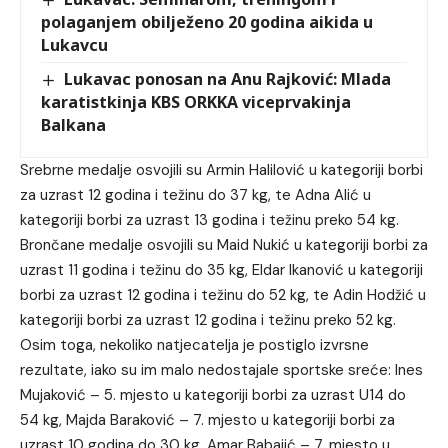
polaganjem obilježeno 20 godina aikida u
Lukavcu
Lukavac ponosan na Anu Rajković: Mlada
karatistkinja KBS ORKKA viceprvakinja
Balkana
Srebrne medalje osvojili su Armin Halilović u kategoriji borbi
za uzrast 12 godina i težinu do 37 kg, te Adna Alić u
kategoriji borbi za uzrast 13 godina i težinu preko 54 kg.
Brončane medalje osvojili su Maid Nukić u kategoriji borbi za
uzrast 11 godina i težinu do 35 kg, Eldar Ikanović u kategoriji
borbi za uzrast 12 godina i težinu do 52 kg, te Adin Hodžić u
kategoriji borbi za uzrast 12 godina i težinu preko 52 kg.
Osim toga, nekoliko natjecatelja je postiglo izvrsne
rezultate, iako su im malo nedostajale sportske sreće: Ines
Mujaković – 5. mjesto u kategoriji borbi za uzrast U14 do
54 kg, Majda Baraković – 7. mjesto u kategoriji borbi za
uzrast 10 godina do 30 kg, Amar Babajić – 7. mjesto u