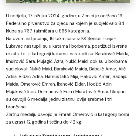
U nedjelju, 17. ožujka 2024. godine, u Zenici je održano 19.
Federalno prvenstvo za djecu na kojem je sudjelovalo 84
kluba sa 767 takmičara u 866 kategorija.
Na ovom natjecanju, 16 takmičara iz KK Sensei Turija-
Lukavac nastupili su u katama i borbama, postižući izvrsne
rezultate. U kategoriji katama, nastupili su: Baraković Maida,
Imširović Sara, Mujagić Azra, Nukić Maid, dok su u borbama
sudjelovali: Nukić Maid, Baraković Maida, Babajić Amar, Alić
Adna, Ridžić Adna, Hamustafić Mija, Halilović Armin, Babajić
Maida, Omerović Emrah, Ikanović Eldar, Hodžić Adin,
Mujaković Ines, Delmanović Edin i Muratović Amar. Ukupno
su osvojili 6 medalja: jednu zlatnu, dvije srebrne i tri
brončane.
Zlatnu medalju osvojio je Emrah Omerović u kategoriji borbi
za uzrast 12 godina i težinu do 42 kg.
Lukavac: Seminarom, treningom i