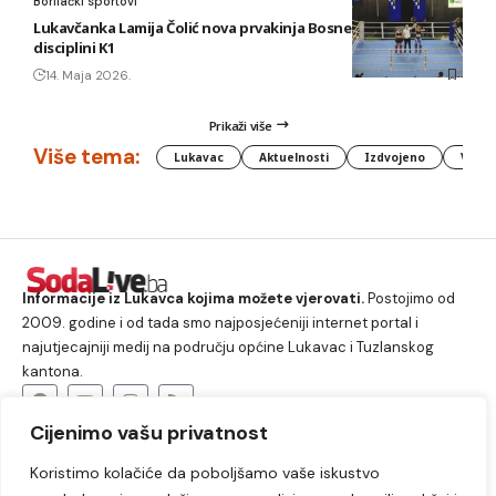
Borilački sportovi
Lukavčanka Lamija Čolić nova prvakinja Bosne i Hercegovine u
disciplini K1
14. Maja 2026.
Prikaži više
Više tema:
Lukavac
Aktuelnosti
Izdvojeno
Vlada
Informacije iz Lukavca kojima možete vjerovati.
Postojimo od
2009. godine i od tada smo najposjećeniji internet portal i
najutjecajniji medij na području općine Lukavac i Tuzlanskog
kantona.
Cijenimo vašu privatnost
O nama
Koristimo kolačiće da poboljšamo vaše iskustvo
Lukavac
Društvo
Crna hronika
Sport