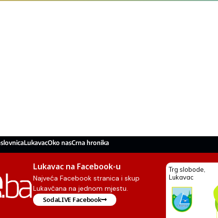
slovnica
Lukavac
Oko nas
Crna hronika
Lukavac na Facebook-u
Najveća Facebook stranica i skup
Lukavčana na jednom mjestu.
SodaLIVE Facebook