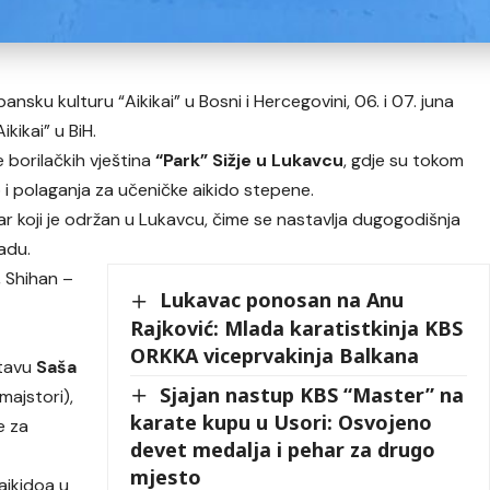
ansku kulturu “Aikikai” u Bosni i Hercegovini, 06. i 07. juna
kikai” u BiH.
 borilačkih vještina
“Park” Sižje u Lukavcu
, gdje su tokom
o i polaganja za učeničke aikido stepene.
nar koji je održan u Lukavcu, čime se nastavlja dugogodišnja
radu.
, Shihan –
Lukavac ponosan na Anu
Rajković: Mlada karatistkinja KBS
ORKKA viceprvakinja Balkana
stavu
Saša
Sjajan nastup KBS “Master” na
 majstori),
karate kupu u Usori: Osvojeno
e za
devet medalja i pehar za drugo
mjesto
aikidoa u