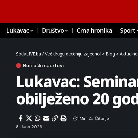
Lukavac
Društvo
Crna hronika
Sport
SodaLIVE.ba / Već drugu deceniju zajedno!
>
Blog
>
Aktuelno
Borilački sportovi
Lukavac: Semina
obilježeno 20 go
1 Min. Za Čitanje
8. Juna 2026.