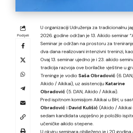
U organizaciji Udruženja za tradicionalnu jap
2026. godine održan je 13. Aikido seminar “Ai
Podijeli
Seminar je održan na prostoru za treniranje
dva dana realizovani intenzivni treninzi, ka
Ovaj 13. seminar ujedno je i 23. aikido semi
tradicija razvoja ove borilačke vještine u g
Treninge je vodio
Saša Obradović
(6. DAN
Aikido / Aikikai), uz asistenciju
Katarine
Obradović
(5. DAN, Aikido / Aikikai).
Pred ispitnom komisijom Aikikai u BiH, u sa
Obradović
i
David Kulišić
(Aikido / Aikikai
sedam kandidata uspješno je položilo ispit
učeničke aikido stepene.
U okviru seminara obilježeno je i 20 godina 