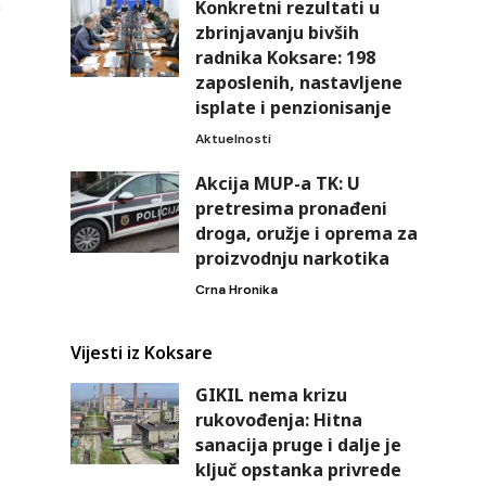
Konkretni rezultati u
zbrinjavanju bivših
radnika Koksare: 198
zaposlenih, nastavljene
isplate i penzionisanje
Aktuelnosti
Akcija MUP-a TK: U
pretresima pronađeni
droga, oružje i oprema za
proizvodnju narkotika
Crna Hronika
Vijesti iz Koksare
GIKIL nema krizu
rukovođenja: Hitna
sanacija pruge i dalje je
ključ opstanka privrede