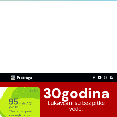
Pretraga
30
godina
Lukavčani su bez pitke
vode!