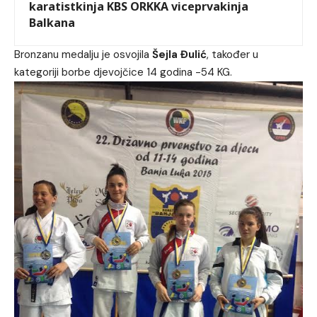
karatistkinja KBS ORKKA viceprvakinja
Balkana
Bronzanu medalju je osvojila
Šejla Đulić
, također u
kategoriji borbe djevojčice 14 godina -54 KG.