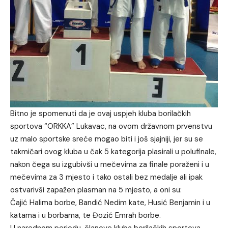
Bitno je spomenuti da je ovaj uspjeh kluba borilačkih
sportova “ORKKA” Lukavac, na ovom državnom prvenstvu
uz malo sportske sreće mogao biti i još sjajniji, jer su se
takmičari ovog kluba u čak 5 kategorija plasirali u polufinale,
nakon čega su izgubivši u mečevima za finale poraženi i u
mečevima za 3 mjesto i tako ostali bez medalje ali ipak
ostvarivši zapažen plasman na 5 mjesto, a oni su:
Čajić Halima borbe, Bandić Nedim kate, Husić Benjamin i u
katama i u borbama, te Đozić Emrah borbe.