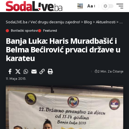
Aa
SodaLIVE.ba / Već drugu deceniju zajedno!
>
Blog
>
Aktuelnosti
>
Sport
Borilački sportovi
Featured
Banja Luka: Haris Muradbašić i
Belma Bećirović prvaci države u
karateu
2 Min. Za Čitanje
11. Maja 2015.