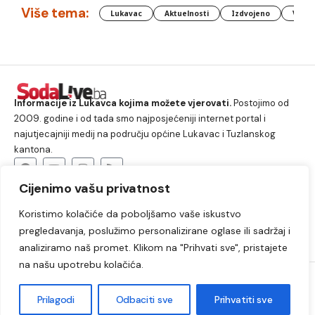
Više tema:
Lukavac
Aktuelnosti
Izdvojeno
Vlada
Informacije iz Lukavca kojima možete vjerovati.
Postojimo od
2009. godine i od tada smo najposjećeniji internet portal i
najutjecajniji medij na području općine Lukavac i Tuzlanskog
kantona.
Cijenimo vašu privatnost
O nama
Koristimo kolačiće da poboljšamo vaše iskustvo
Lukavac
Društvo
Crna hronika
Sport
pregledavanja, poslužimo personalizirane oglase ili sadržaj i
Kultura
Kolumne
Slobodno vrijeme
analiziramo naš promet. Klikom na "Prihvati sve", pristajete
na našu upotrebu kolačića.
2009. – 2024. © Lukavački info portal – SodaLIVE.ba. Sva prava
zadržana. Zabranjeno kopiranje autorskog sadržaja i korištenje
Prilagodi
Odbaciti sve
Prihvatiti sve
autorskih fotografija bez odobrenja portala.