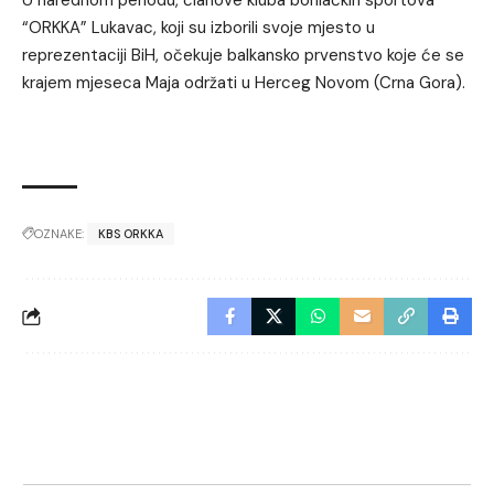
U narednom periodu, članove kluba borilačkih sportova
“ORKKA” Lukavac, koji su izborili svoje mjesto u
reprezentaciji BiH, očekuje balkansko prvenstvo koje će se
krajem mjeseca Maja održati u Herceg Novom (Crna Gora).
OZNAKE:
KBS ORKKA