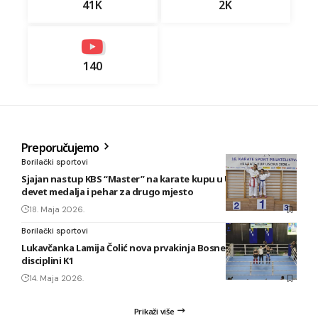
41K
2K
140
Preporučujemo
Borilački sportovi
Sjajan nastup KBS “Master” na karate kupu u Usori: Osvojeno
devet medalja i pehar za drugo mjesto
18. Maja 2026.
Borilački sportovi
Lukavčanka Lamija Čolić nova prvakinja Bosne i Hercegovine u
disciplini K1
14. Maja 2026.
Prikaži više