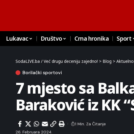
Lukavac
Društvo
Crna hronika
Sport
SodaLIVE.ba / Već drugu deceniju zajedno!
>
Blog
>
Aktuelno
Borilački sportovi
7 mjesto sa Bal
Baraković iz KK “
1 Min. Za Čitanje
26. Februara 2024.