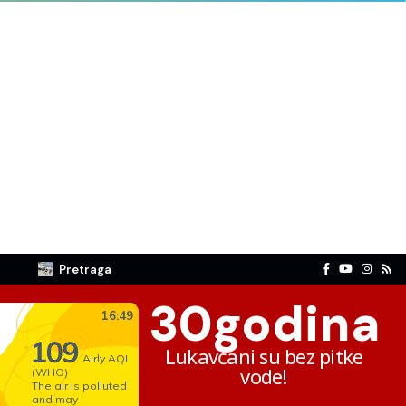
Pretraga
30
godina
Lukavčani su bez pitke
vode!