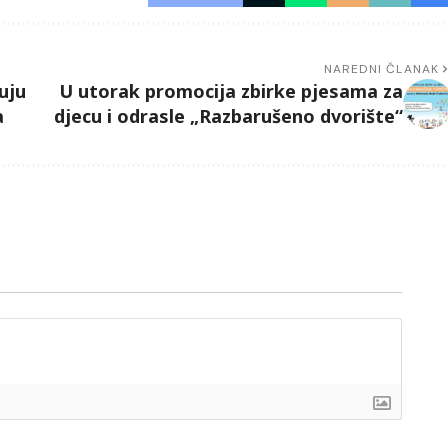
NAREDNI ČLANAK
uju
U utorak promocija zbirke pjesama za
a
djecu i odrasle „Razbarušeno dvorište“