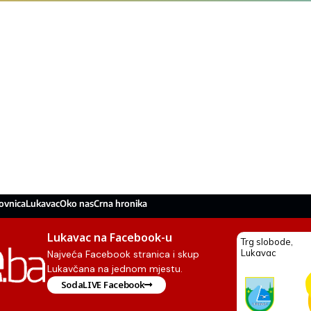
ovnica
Lukavac
Oko nas
Crna hronika
Lukavac na Facebook-u
Najveća Facebook stranica i skup
Lukavčana na jednom mjestu.
SodaLIVE Facebook