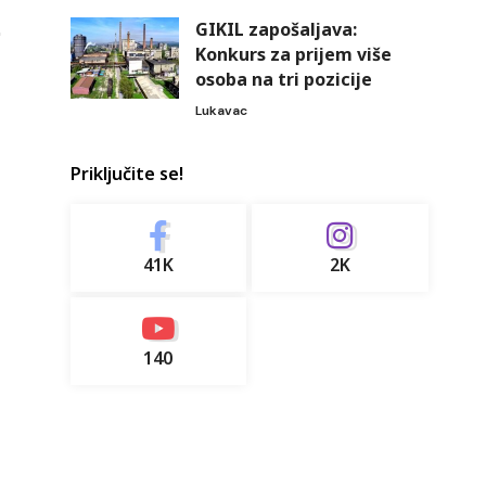
GIKIL zapošaljava:
Konkurs za prijem više
osoba na tri pozicije
Lukavac
Priključite se!
41K
2K
140