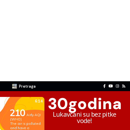
Pretraga
30
godina
Lukavčani su bez pitke
vode!