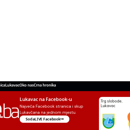
ica
Lukavac
Oko nas
Crna hronika
Lukavac na Facebook-u
Najveća Facebook stranica i skup
Lukavčana na jednom mjestu.
SodaLIVE Facebook