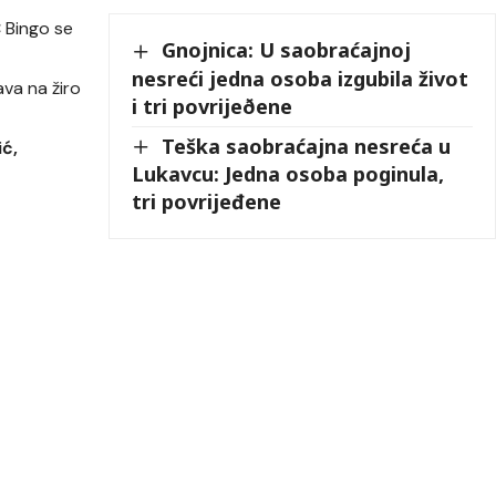
C Bingo se
Gnojnica: U saobraćajnoj
nesreći jedna osoba izgubila život
va na žiro
i tri povrijeðene
Teška saobraćajna nesreća u
ć,
Lukavcu: Jedna osoba poginula,
tri povrijeđene