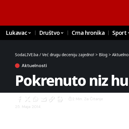
Lukavac
Društvo
Crna hronika
Sport
SodaLIVE.ba / Već drugu deceniju zajedno!
>
Blog
>
Aktuelno
Aktuelnosti
Pokrenuto niz hu
2 Min. Za Čitanje
25. Maja 2014.