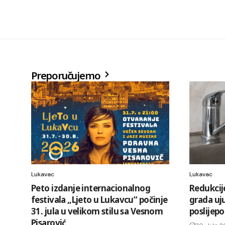
Preporučujemo
Lukavac
Lukavac
Peto izdanje internacionalnog
Redukcij
festivala „Ljeto u Lukavcu“ počinje
grada uj
31. jula u velikom stilu sa Vesnom
poslijep
Pisarović