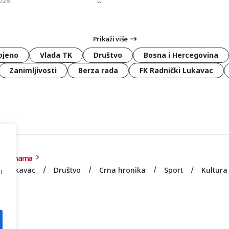
026.
Prikaži više
ojeno
Vlada TK
Društvo
Bosna i Hercegovina
Zanimljivosti
Berza rada
FK Radnički Lukavac
O nama
Lukavac
Društvo
Crna hronika
Sport
Kultura
i
e