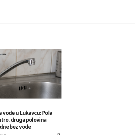
e vode u Lukavcu: Pola
utro, druga polovina
odne bez vode