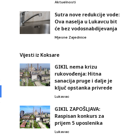
Aktuelnosti
Sutra nove redukcije vode:
Ova naselja u Lukavcu bit
će bez vodosnabdijevanja
Mjesne Zajednice
Vijesti iz Koksare
GIKIL nema krizu
rukovođenja: Hitna
sanacija pruge i dalje je
ključ opstanka privrede
Lukavac
GIKIL ZAPOŠLJAVA:
Raspisan konkurs za
prijem 5 uposlenika
Lukavac