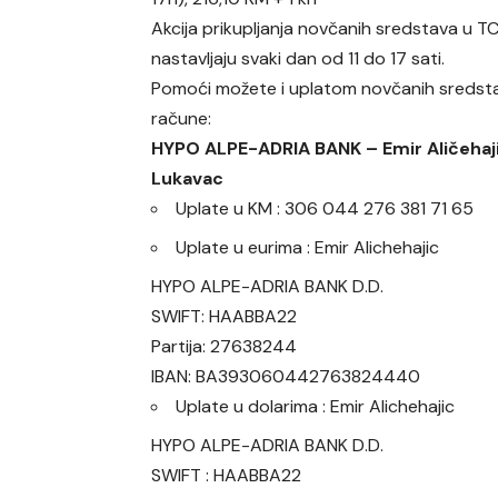
Akcija prikupljanja novčanih sredstava u T
nastavljaju svaki dan od 11 do 17 sati.
Pomoći možete i uplatom novčanih sredsta
račune:
HYPO ALPE-ADRIA BANK – Emir Aličehaji
Lukavac
Uplate u KM : 306 044 276 381 71 65
Uplate u eurima : Emir Alichehajic
HYPO ALPE-ADRIA BANK D.D.
SWIFT: HAABBA22
Partija: 27638244
IBAN: BA393060442763824440
Uplate u dolarima : Emir Alichehajic
HYPO ALPE-ADRIA BANK D.D.
SWIFT : HAABBA22