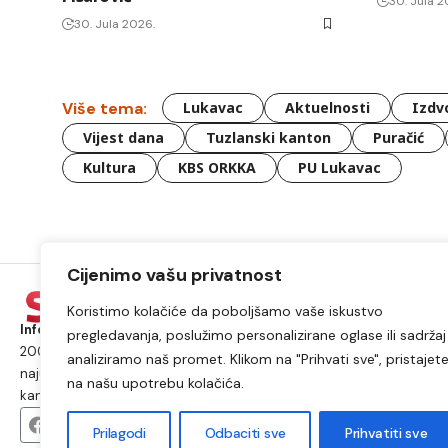
30. Jula 2
30. Jula 2026.
Više tema:
Lukavac
Aktuelnosti
Izdv
Vijest dana
Tuzlanski kanton
Puračić
Kultura
KBS ORKKA
PU Lukavac
Cijenimo vašu privatnost
Koristimo kolačiće da poboljšamo vaše iskustvo
Informacije iz Lukavca kojima možete vjerovati.
Postojimo od
pregledavanja, poslužimo personalizirane oglase ili sadržaj 
2009. godine i od tada smo najposjećeniji internet portal i
analiziramo naš promet. Klikom na "Prihvati sve", pristajet
najutjecajniji medij na području općine Lukavac i Tuzlanskog
na našu upotrebu kolačića.
kantona.
Prilagodi
Odbaciti sve
Prihvatiti sve