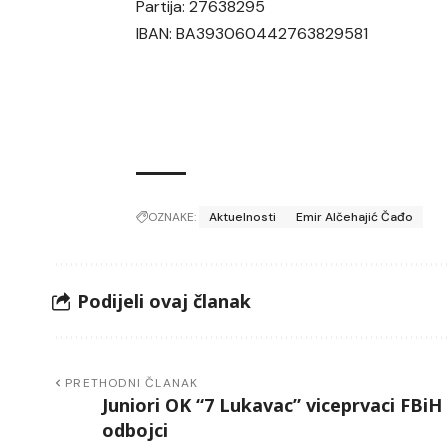
Partija: 27638295
IBAN: BA393060442763829581
OZNAKE:
Aktuelnosti
Emir Alčehajić Čađo
Podijeli ovaj članak
PRETHODNI ČLANAK
Juniori OK “7 Lukavac” viceprvaci FBiH
odbojci