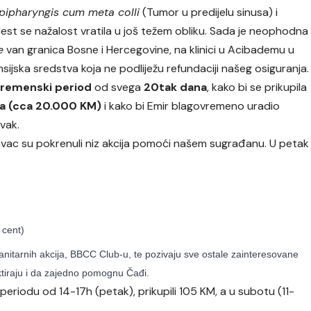
pipharyngis cum meta colli
(Tumor u predijelu sinusa) i
est se nažalost vratila u još težem obliku. Sada je neophodna
e
van granica Bosne i Hercegovine, na klinici u Acibademu u
ijska sredstva koja ne podliježu refundaciji našeg osiguranja.
vremenski period
od svega
20tak dana
, kako bi se prikupila
a (cca 20.000 KM)
i kako bi Emir blagovremeno uradio
vak.
kavac su pokrenuli niz akcija pomoći našem sugrađanu. U petak
cent)
anitarnih akcija, BBCC Club-u, te pozivaju sve ostale zainteresovane
taktiraju i da zajedno pomognu Čađi.
 periodu od 14-17h (petak), prikupili 105 KM, a u subotu (11-