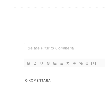
{}
[+]
0
KOMENTARA