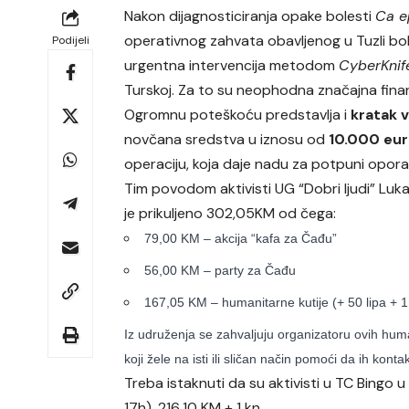
Nakon dijagnosticiranja opake bolesti
Ca e
operativnog zahvata obavljenog u Tuzli bol
Podijeli
urgentna intervencija metodom
CyberKnif
Turskoj. Za to su neophodna značajna finans
Ogromnu poteškoću predstavlja i
kratak 
novčana sredstva u iznosu od
10.000 eur
operaciju, koja daje nadu za potpuni opora
Tim povodom aktivisti UG “Dobri ljudi” Lu
je prikuljeno 302,05KM od čega:
79,00 KM – akcija “kafa za Čađu”
56,00 KM – party za Čađu
167,05 KM – humanitarne kutije (+ 50 lipa + 1
Iz udruženja se zahvaljuju organizatoru ovih hum
koji žele na isti ili sličan način pomoći da ih kon
Treba istaknuti da su aktivisti u TC Bingo u
17h), 216,10 KM + 1 kn