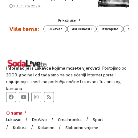
3. Augusta 2026.
Prikaži više
Više tema:
Lukavac
Aktuelnosti
Izdvojeno
Vlada
Informacije iz Lukavca kojima možete vjerovati.
Postojimo od
2009. godine i od tada smo najposjećeniji internet portal i
najutjecajniji medij na području općine Lukavac i Tuzlanskog
kantona.
O nama
Lukavac
Društvo
Crna hronika
Sport
Kultura
Kolumne
Slobodno vrijeme