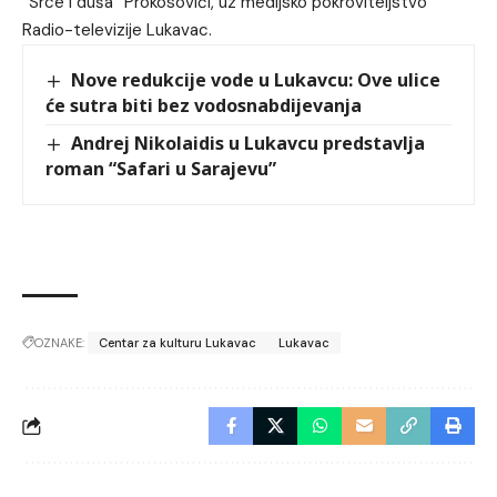
“Srce i duša” Prokosovići, uz medijsko pokroviteljstvo
Radio-televizije Lukavac.
Nove redukcije vode u Lukavcu: Ove ulice
će sutra biti bez vodosnabdijevanja
Andrej Nikolaidis u Lukavcu predstavlja
roman “Safari u Sarajevu”
OZNAKE:
Centar za kulturu Lukavac
Lukavac