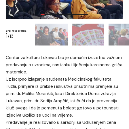
Broj fotografija
1
/13
Centar za kulturu Lukavac bio je domaćin izuzetno važnom
predavanju o uzrocima, nastanku i liječenju karcinoma grlića
maternice.
Uz iscrpno izlaganje studenata Medicinskog fakulteta
Tuzla, primjere iz prakse i iskustva prisutnima prenijele su
prim. dr. Meliha Morankić, kao i Direktorica Doma zdravlja
Lukavac, prim. dr. Sedija Arapčić, ističući da je prevencija
ključ svega i da je pomenuta bolest gotovo u potpunosti
izlječiva ukoliko se uoči na vrijeme.
Predavanje je realizovano u saradnji sa Udruženjem žena