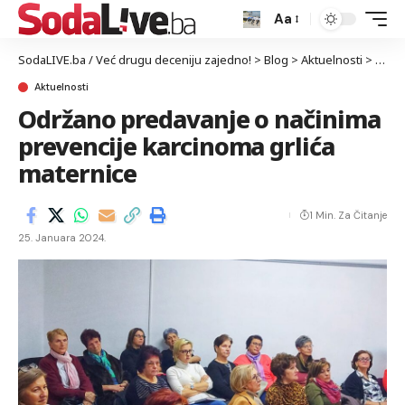
Aa
SodaLIVE.ba / Već drugu deceniju zajedno!
>
Blog
>
Aktuelnosti
>
Održa
Aktuelnosti
Održano predavanje o načinima
prevencije karcinoma grlića
maternice
1 Min. Za Čitanje
25. Januara 2024.