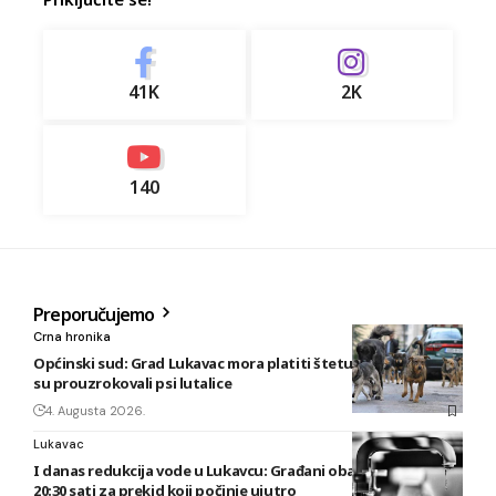
41K
2K
140
Preporučujemo
Crna hronika
Općinski sud: Grad Lukavac mora platiti štetu na vozilu koju
su prouzrokovali psi lutalice
4. Augusta 2026.
Lukavac
I danas redukcija vode u Lukavcu: Građani obaviješteni tek u
20:30 sati za prekid koji počinje ujutro