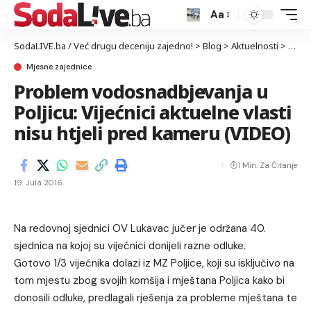
Aa
SodaLIVE.ba / Već drugu deceniju zajedno!
>
Blog
>
Aktuelnosti
>
Mjes
Mjesne zajednice
Problem vodosnadbjevanja u
Poljicu: Vijećnici aktuelne vlasti
nisu htjeli pred kameru (VIDEO)
1 Min. Za Čitanje
19. Jula 2016.
Na redovnoj sjednici OV Lukavac jučer je održana 40.
sjednica na kojoj su vijećnici donijeli razne odluke.
Gotovo 1/3 vijećnika dolazi iz MZ Poljice, koji su isključivo na
tom mjestu zbog svojih komšija i mještana Poljica kako bi
donosili odluke, predlagali rješenja za probleme mještana te