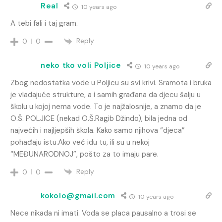
Real
10 years ago
A tebi fali i taj gram.
Reply
0
0
neko tko voli Poljice
10 years ago
Zbog nedostatka vode u Poljicu su svi krivi. Sramota i bruka
je vladajuće strukture, a i samih građana da djecu šalju u
školu u kojoj nema vode. To je najžalosnije, a znamo da je
O.Š. POLJICE (nekad O.Š.Ragib Džindo), bila jedna od
najvećih i najljepših škola. Kako samo njihova “djeca”
pohađaju istu.Ako već idu tu, ili su u nekoj
“MEĐUNARODNOJ”, pošto za to imaju pare.
Reply
0
0
kokolo@gmail.com
10 years ago
Nece nikada ni imati. Voda se placa pausalno a trosi se