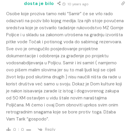
dosta je bilo
10 years ago
Osobe koje proziva tamo neki “Samir” će se vrlo rado
odazvati na poziv bilo kojeg medija. Iza njih stoje povučena
sredstva koje je ostvarilo tadašnje rukovodstvo MZ Gornje
Poljice i u skladu sa zakonom utrošena na gradnju izvorišta
pitke vode Točak i potisnog voda do sabirnog rezervoara.
Sve ovo je omogućilo posjedovanje projektne
dokumentacije i odobrenja za građenje po projektu
vodosnabdijevanja u Poljicu. Samir i ini samiri ( namjerno
ovo pišem malim slovima jer su to mali ljudi koji se cijeli
život kriju pod skutima drugih ) nisu naučili ništa da rade u
korist društva već samo u svoju. Dokaz je Dom kulture koji
je nakon isisavanja zarade iz istog i dogovorenog zakupa
od 50 KM ostavljen u vidu štale novim naraštajima
Poljičana. Mi ćemo i ovaj Dom obnoviti uprkos svim onim
retrogradnim snagama koje se bore protiv toga. Džaba
Vam Tarik “gospodo”.
Reply
0
0