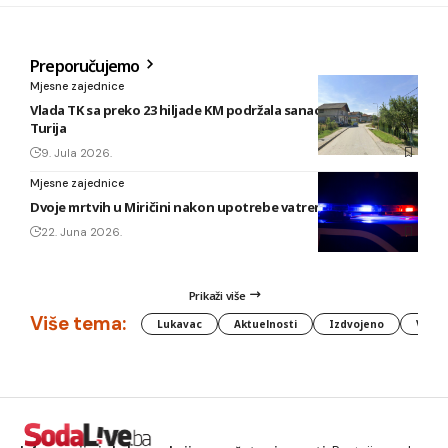
Preporučujemo
Mjesne zajednice
Vlada TK sa preko 23 hiljade KM podržala sanaciju puta u MZ
Turija
9. Jula 2026.
Mjesne zajednice
Dvoje mrtvih u Miričini nakon upotrebe vatrenog oružja
22. Juna 2026.
Prikaži više
Više tema:
Lukavac
Aktuelnosti
Izdvojeno
Vlada