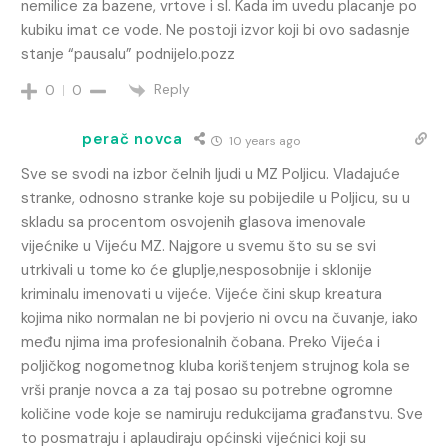
nemilice za bazene, vrtove i sl. Kada im uvedu placanje po
kubiku imat ce vode. Ne postoji izvor koji bi ovo sadasnje
stanje “pausalu” podnijelo.pozz
Reply
0
0
perač novca
10 years ago
Sve se svodi na izbor čelnih ljudi u MZ Poljicu. Vladajuće
stranke, odnosno stranke koje su pobijedile u Poljicu, su u
skladu sa procentom osvojenih glasova imenovale
vijećnike u Vijeću MZ. Najgore u svemu što su se svi
utrkivali u tome ko će gluplje,nesposobnije i sklonije
kriminalu imenovati u vijeće. Vijeće čini skup kreatura
kojima niko normalan ne bi povjerio ni ovcu na čuvanje, iako
među njima ima profesionalnih čobana. Preko Vijeća i
poljičkog nogometnog kluba korištenjem strujnog kola se
vrši pranje novca a za taj posao su potrebne ogromne
količine vode koje se namiruju redukcijama građanstvu. Sve
to posmatraju i aplaudiraju općinski vijećnici koji su