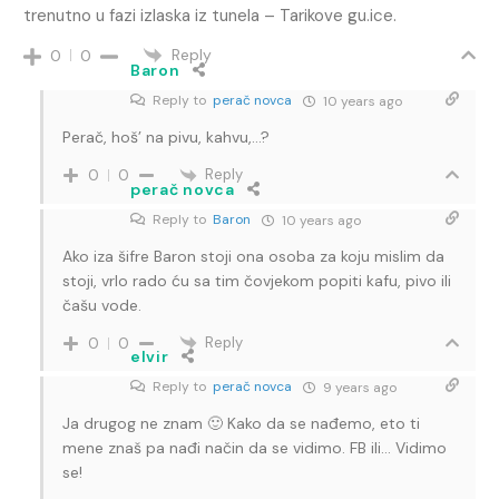
trenutno u fazi izlaska iz tunela – Tarikove gu.ice.
Reply
0
0
Baron
Reply to
perač novca
10 years ago
Perač, hoš’ na pivu, kahvu,…?
Reply
0
0
perač novca
Reply to
Baron
10 years ago
Ako iza šifre Baron stoji ona osoba za koju mislim da
stoji, vrlo rado ću sa tim čovjekom popiti kafu, pivo ili
čašu vode.
Reply
0
0
elvir
Reply to
perač novca
9 years ago
Ja drugog ne znam 🙂 Kako da se nađemo, eto ti
mene znaš pa nađi način da se vidimo. FB ili… Vidimo
se!