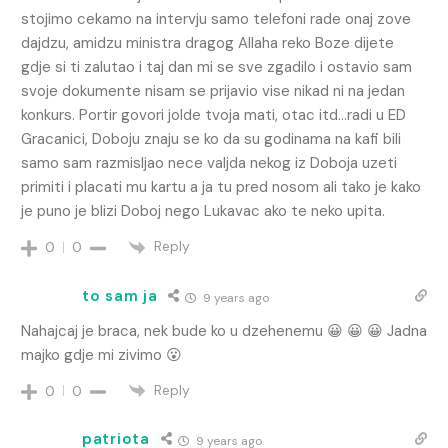
stojimo cekamo na intervju samo telefoni rade onaj zove
dajdzu, amidzu ministra dragog Allaha reko Boze dijete
gdje si ti zalutao i taj dan mi se sve zgadilo i ostavio sam
svoje dokumente nisam se prijavio vise nikad ni na jedan
konkurs. Portir govori jolde tvoja mati, otac itd…radi u ED
Gracanici, Doboju znaju se ko da su godinama na kafi bili
samo sam razmisljao nece valjda nekog iz Doboja uzeti
primiti i placati mu kartu a ja tu pred nosom ali tako je kako
je puno je blizi Doboj nego Lukavac ako te neko upita.
Reply
0
0
to sam ja
9 years ago
Nahajcaj je braca, nek bude ko u dzehenemu 😀 😀 😀 Jadna
majko gdje mi zivimo 😮
Reply
0
0
patriota
9 years ago