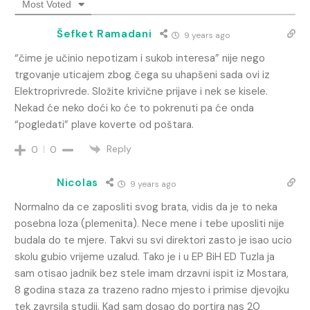
Most Voted
Šefket Ramadani
9 years ago
“čime je učinio nepotizam i sukob interesa” nije nego
trgovanje uticajem zbog čega su uhapšeni sada ovi iz
Elektroprivrede. Složite krivične prijave i nek se kisele.
Nekad će neko doći ko će to pokrenuti pa će onda
“pogledati” plave koverte od poštara.
Reply
0
0
Nicolas
9 years ago
Normalno da ce zaposliti svog brata, vidis da je to neka
posebna loza (plemenita). Nece mene i tebe uposliti nije
budala do te mjere. Takvi su svi direktori zasto je isao ucio
skolu gubio vrijeme uzalud. Tako je i u EP BiH ED Tuzla ja
sam otisao jadnik bez stele imam drzavni ispit iz Mostara,
8 godina staza za trazeno radno mjesto i primise djevojku
tek zavrsila studij. Kad sam dosao do portira nas 20