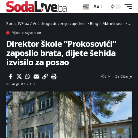
Aa
SodaLIVE.ba / Već drugu deceniju zajedno!
>
Blog
>
Aktuelnosti
>
Mjes
Mjesne zajednice
Direktor škole “Prokosovići”
zaposlio brata, dijete šehida
izvisilo za posao
3 Min. Za Čitanje
28. Augusta 2016.