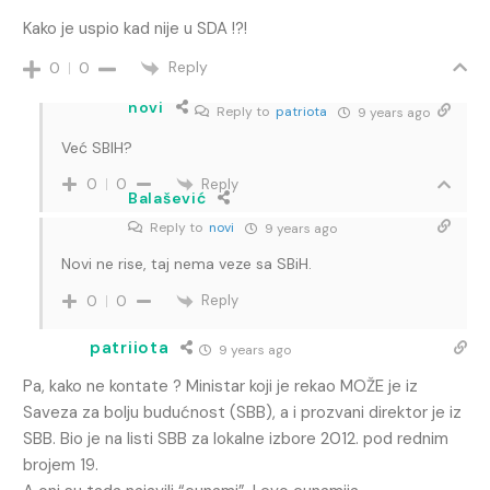
Kako je uspio kad nije u SDA !?!
Reply
0
0
novi
Reply to
patriota
9 years ago
Već SBIH?
Reply
0
0
Balašević
Reply to
novi
9 years ago
Novi ne rise, taj nema veze sa SBiH.
Reply
0
0
patriiota
9 years ago
Pa, kako ne kontate ? Ministar koji je rekao MOŽE je iz
Saveza za bolju budućnost (SBB), a i prozvani direktor je iz
SBB. Bio je na listi SBB za lokalne izbore 2012. pod rednim
brojem 19.