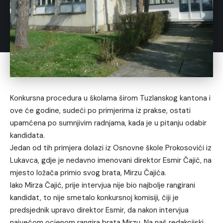
Konkursna procedura u školama širom Tuzlanskog kantona i
ove će godine, sudeći po primjerima iz prakse, ostati
upamćena po sumnjivim radnjama, kada je u pitanju odabir
kandidata.
Jedan od tih primjera dolazi iz Osnovne škole Prokosovići iz
Lukavca, gdje je nedavno imenovani direktor Esmir Čajić, na
mjesto ložača primio svog brata, Mirzu Čajića.
Iako Mirza Čajić, prije intervjua nije bio najbolje rangirani
kandidat, to nije smetalo konkursnoj komisiji, čiji je
predsjednik upravo direktor Esmir, da nakon intervjua
najvećom ocjenom rangira brata Mirzu. Na naš redakcijski