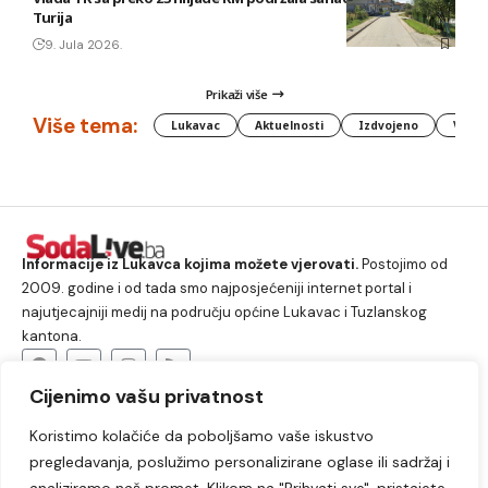
Turija
9. Jula 2026.
Prikaži više
Više tema:
Lukavac
Aktuelnosti
Izdvojeno
Vlada
Informacije iz Lukavca kojima možete vjerovati.
Postojimo od
2009. godine i od tada smo najposjećeniji internet portal i
najutjecajniji medij na području općine Lukavac i Tuzlanskog
kantona.
Cijenimo vašu privatnost
O nama
Koristimo kolačiće da poboljšamo vaše iskustvo
Lukavac
Društvo
Crna hronika
Sport
pregledavanja, poslužimo personalizirane oglase ili sadržaj i
Kultura
Kolumne
Slobodno vrijeme