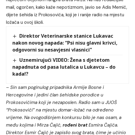
mail, ogorčen, kako kaže nepotizmom, javio se Adis Memić,
dijete šehida iz Prokosovića, koji je i ranije radio na mjestu
ložača u ovoj školi.
Direktor Veterinarske stanice Lukavac
nakon novog napada: “Psi nisu glavni krivci,
odgovorni su nesavjesni vlasnici”
Uznemirujući VIDEO: Žena s djetetom
napadnuta od pasa lutalica u Lukavcu – do
kada!?
–
Sin sam poginulog pripadnika Armije Bosne i
Hercegovine i jedini član šehidske porodice u
Prokosovićima koji je nezaposlen. Radio sam u JUOŠ
“Prokosovići” na mjestu domar-ložač na određeno
vrijeme. Na ovogodišnjem konkursu bilo je nas osam, a
među kojima i Mirza Čajić,
rođeni brat
Esmira Čajića.
Direktor Esmir Čajić je zapislio svog brata, čime je učinio