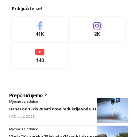
Priključite se!
41K
2K
140
Preporučujemo
Mjesne zajednice
Danas od 13 do 20 sati nove redukcije vode u Lukavcu
10. Jula 2026.
Mjesne zajednice
Vlada TK sa preko 23 hiljade KM podržala sanaciju puta u MZ