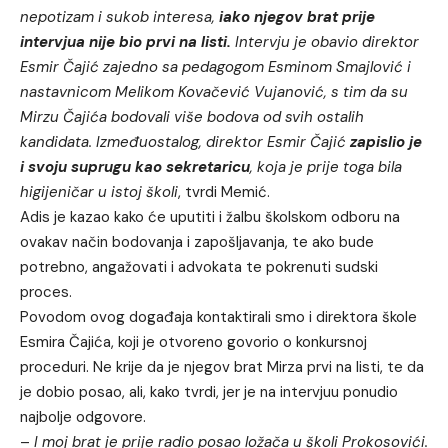
nepotizam i sukob interesa,
iako njegov brat prije
intervjua nije bio prvi na listi.
Intervju je obavio direktor
Esmir Čajić zajedno sa pedagogom Esminom Smajlović i
nastavnicom Melikom Kovačević Vujanović, s tim da su
Mirzu Čajića bodovali više bodova od svih ostalih
kandidata. Izmeđuostalog, direktor Esmir Čajić
zapislio je
i svoju suprugu kao sekretaricu
, koja je prije toga bila
higijeničar u istoj školi
, tvrdi Memić.
Adis je kazao kako će uputiti i žalbu školskom odboru na
ovakav način bodovanja i zapošljavanja, te ako bude
potrebno, angažovati i advokata te pokrenuti sudski
proces.
Povodom ovog događaja kontaktirali smo i direktora škole
Esmira Čajića, koji je otvoreno govorio o konkursnoj
proceduri. Ne krije da je njegov brat Mirza prvi na listi, te da
je dobio posao, ali, kako tvrdi, jer je na intervjuu ponudio
najbolje odgovore.
–
I moj brat je prije radio posao ložača u školi Prokosovići.