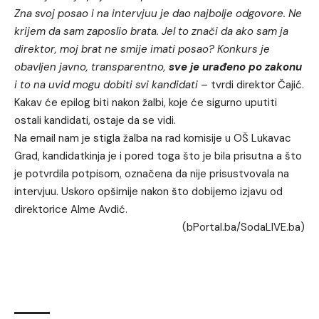
Zna svoj posao i na intervjuu je dao najbolje odgovore. Ne
krijem da sam zaposlio brata. Jel to znači da ako sam ja
direktor, moj brat ne smije imati posao? Konkurs je
obavljen javno, transparentno,
sve je urađeno po zakonu
i to na uvid mogu dobiti svi kandidati
– tvrdi direktor Čajić.
Kakav će epilog biti nakon žalbi, koje će sigurno uputiti
ostali kandidati, ostaje da se vidi.
Na email nam je stigla žalba na rad komisije u OŠ Lukavac
Grad, kandidatkinja je i pored toga što je bila prisutna a što
je potvrdila potpisom, označena da nije prisustvovala na
intervjuu. Uskoro opširnije nakon što dobijemo izjavu od
direktorice Alme Avdić.
(
bPortal.ba
/SodaLIVE.ba)