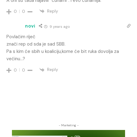
A oni su tada najavili “cunami”. I evo cunamija.
Reply
0
0
novi
9 years ago
Povlačim riječ
znači rep od sda je sad SBB.
Pa s kim će sbih u koaliciju,kome će bit ruka dovolja za
većinu…?
Reply
0
0
- Marketing -