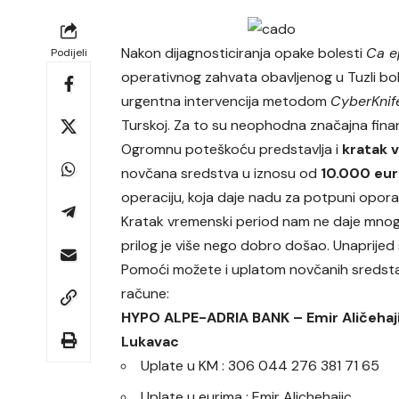
Nakon dijagnosticiranja opake bolesti
Ca e
Podijeli
operativnog zahvata obavljenog u Tuzli bol
urgentna intervencija metodom
CyberKnif
Turskoj. Za to su neophodna značajna finans
Ogromnu poteškoću predstavlja i
kratak 
novčana sredstva u iznosu od
10.000 eur
operaciju, koja daje nadu za potpuni opora
Kratak vremenski period nam ne daje mnogo
prilog je više nego dobro došao. Unaprijed 
Pomoći možete i uplatom novčanih sredsta
račune:
HYPO ALPE-ADRIA BANK – Emir Aličehaji
Lukavac
Uplate u KM : 306 044 276 381 71 65
Uplate u eurima : Emir Alichehajic