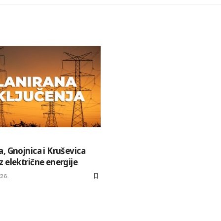
, Gnojnica i Kruševica
 električne energije
026.