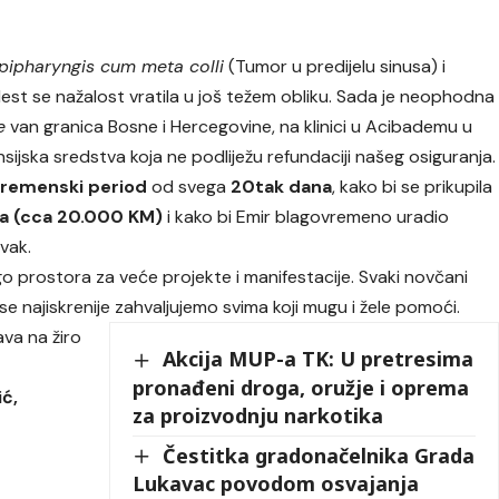
pipharyngis cum meta colli
(Tumor u predijelu sinusa) i
est se nažalost vratila u još težem obliku. Sada je neophodna
e
van granica Bosne i Hercegovine, na klinici u Acibademu u
ijska sredstva koja ne podliježu refundaciji našeg osiguranja.
vremenski period
od svega
20tak dana
, kako bi se prikupila
a (cca 20.000 KM)
i kako bi Emir blagovremeno uradio
vak.
 prostora za veće projekte i manifestacije. Svaki novčani
se najiskrenije zahvaljujemo svima koji mugu i žele pomoći.
va na žiro
Akcija MUP-a TK: U pretresima
pronađeni droga, oružje i oprema
ć,
za proizvodnju narkotika
Čestitka gradonačelnika Grada
Lukavac povodom osvajanja