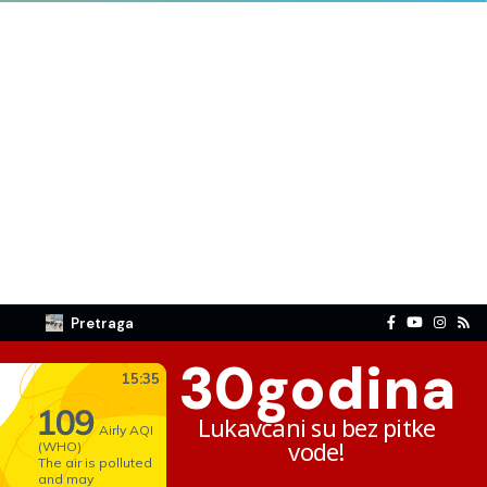
Pretraga
30
godina
Lukavčani su bez pitke
vode!