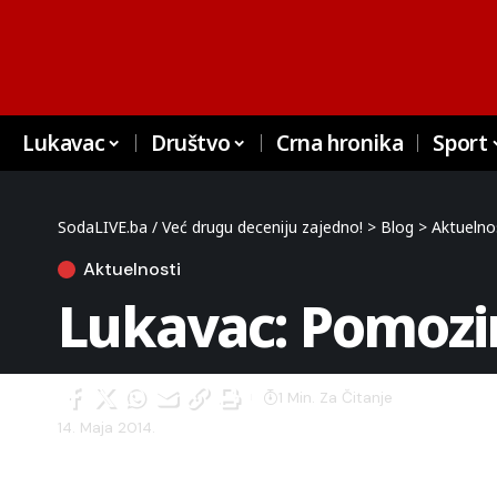
Lukavac
Društvo
Crna hronika
Sport
SodaLIVE.ba / Već drugu deceniju zajedno!
>
Blog
>
Aktuelno
Aktuelnosti
Lukavac: Pomozim
1 Min. Za Čitanje
14. Maja 2014.