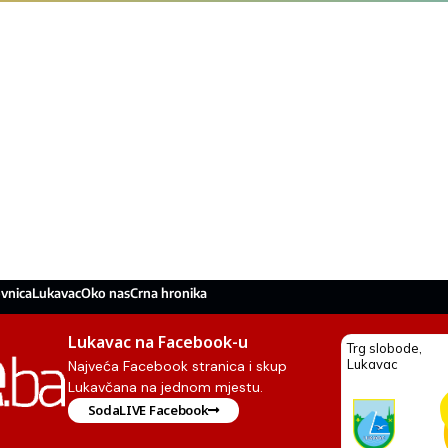
vnica
Lukavac
Oko nas
Crna hronika
Lukavac na Facebook-u
Najveća Facebook stranica i skup
Lukavčana na jednom mjestu.
SodaLIVE Facebook