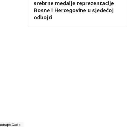
srebrne medalje reprezentacije
Bosne i Hercegovine u sjedećoj
odbojci
čehajić Čađo