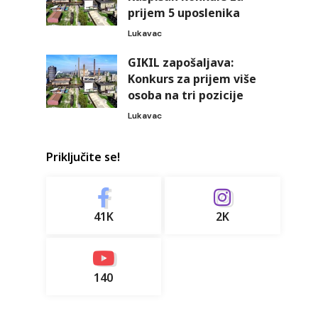
prijem 5 uposlenika
Lukavac
GIKIL zapošaljava:
Konkurs za prijem više
osoba na tri pozicije
Lukavac
Priključite se!
41K
2K
140