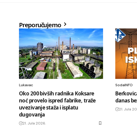
Preporučujemo
Lukavac
SodaINFO
Oko 200 bivših radnika Koksare
Berkovica
noć provelo ispred fabrike, traže
danas bez
uvezivanje staža i isplatu
21. Jula 2
dugovanja
21. Jula 2026.