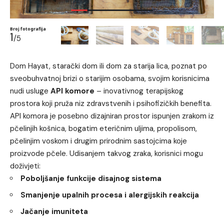
Broj fotografija
1
/5
Dom Hayat
, starački dom ili dom za starija lica, poznat po
sveobuhvatnoj brizi o starijim osobama, svojim korisnicima
nudi usluge
API komore
– inovativnog terapijskog
prostora koji pruža niz zdravstvenih i psihofizičkih benefita.
API komora je posebno dizajniran prostor ispunjen zrakom iz
pčelinjih košnica, bogatim eteričnim uljima, propolisom,
pčelinjim voskom i drugim prirodnim sastojcima koje
proizvode pčele. Udisanjem takvog zraka, korisnici mogu
doživjeti:
Poboljšanje funkcije disajnog sistema
Smanjenje upalnih procesa i alergijskih reakcija
Jačanje imuniteta