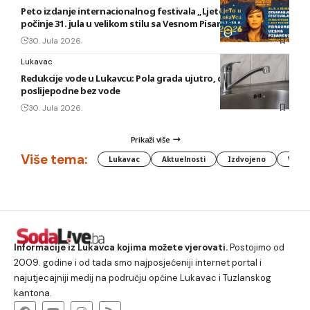
Peto izdanje internacionalnog festivala „Ljeto u Lukavcu“
počinje 31. jula u velikom stilu sa Vesnom Pisarović
30. Jula 2026.
Lukavac
Redukcije vode u Lukavcu: Pola grada ujutro, druga polovina
poslijepodne bez vode
30. Jula 2026.
Prikaži više
Više tema:
Lukavac
Aktuelnosti
Izdvojeno
Vlada
Informacije iz Lukavca kojima možete vjerovati.
Postojimo od
2009. godine i od tada smo najposjećeniji internet portal i
najutjecajniji medij na području općine Lukavac i Tuzlanskog
kantona.