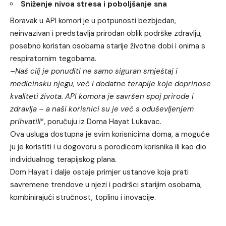
Sniženje nivoa stresa i poboljšanje sna
Boravak u API komori je u potpunosti bezbjedan,
neinvazivan i predstavlja prirodan oblik podrške zdravlju,
posebno koristan osobama starije životne dobi i onima s
respiratornim tegobama.
–
Naš cilj je ponuditi ne samo siguran smještaj i
medicinsku njegu, već i dodatne terapije koje doprinose
kvaliteti života. API komora je savršen spoj prirode i
zdravlja – a naši korisnici su je već s oduševljenjem
prihvatili
“, poručuju iz
Doma Hayat Lukavac
.
Ova usluga dostupna je svim korisnicima doma, a moguće
ju je koristiti i u dogovoru s porodicom korisnika ili kao dio
individualnog terapijskog plana.
Dom Hayat i dalje ostaje primjer ustanove koja prati
savremene trendove u njezi i podršci starijim osobama,
kombinirajući stručnost, toplinu i inovacije.