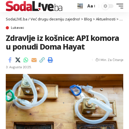
Aa
SodaLIVE.ba / Već drugu deceniju zajedno!
>
Blog
>
Aktuelnosti
>
Luka
Lukavac
Zdravlje iz košnice: API komora
u ponudi Doma Hayat
1 Min. Za Čitanje
3. Augusta 2025.