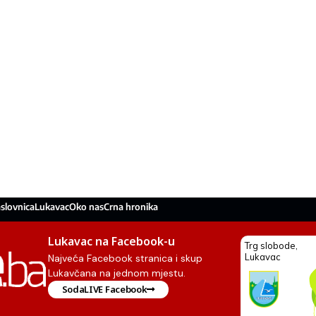
slovnica
Lukavac
Oko nas
Crna hronika
Lukavac na Facebook-u
Najveća Facebook stranica i skup
Lukavčana na jednom mjestu.
SodaLIVE Facebook