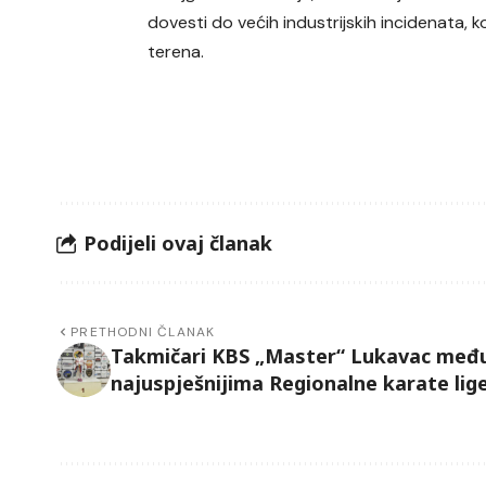
dovesti do većih industrijskih incidenata, k
terena.
Podijeli ovaj članak
PRETHODNI ČLANAK
Takmičari KBS „Master“ Lukavac međ
najuspješnijima Regionalne karate lig