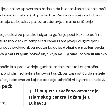
iljnija nakon upozorenja radnika da bi ostavljanje koksnih peći
 tehničkih i ekoloških posljedica. Radnici su izašli na koksnu
 smatraju da bi takav potez predstavljao trajno uništenje
je uslovi za plansko i sigurno gašenje peći. Koksne peći ne
 izuzetno visokim temperaturama i zahtijevaju dugotrajan i
j proces prekine zbog nestanka uglja,
dolazi do naglog pada
peći i trajnih oštećenja koja se u praksi teško ili nikako
načio kraj proizvodnje, gubitak radnih mjesta i dugoročnu
t po okoliš i zdravlje stanovništva. Zbog toga ističu da ne žele
nje sistema za koji ne postoje tehnički ni sigurnosni uslovi.
 peći:
U augustu svečano otvorenje
Islamskog centra i džamije u
Lukavcu
ora,