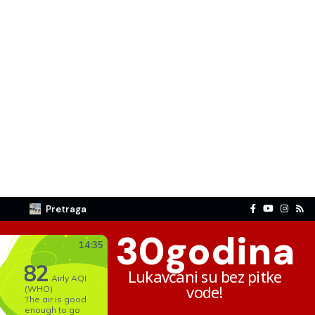
Pretraga
30
godina
Lukavčani su bez pitke
vode!