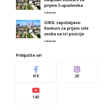
prijem 5 uposlenika
Lukavac
GIKIL zapošaljava:
Konkurs za prijem više
osoba na tri pozicije
Lukavac
Priključite se!
41K
2K
140