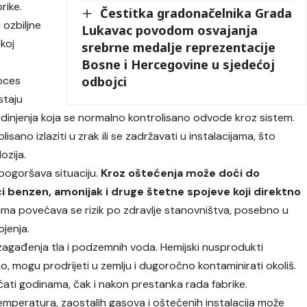
rike.
Čestitka gradonačelnika Grada
 ozbiljne
Lukavac povodom osvajanja
škoj
srebrne medalje reprezentacije
Bosne i Hercegovine u sjedećoj
odbojci
roces
staju
 jedinjenja koja se normalno kontrolisano odvode kroz sistem.
sano izlaziti u zrak ili se zadržavati u instalacijama, što
ozija.
pogoršava situaciju.
Kroz oštećenja može doći do
ući benzen, amonijak i druge štetne spojeve koji direktno
ima povećava se rizik po zdravlje stanovništva, posebno u
ojenja.
zagađenja tla i podzemnih voda. Hemijski nusprodukti
no, mogu prodrijeti u zemlju i dugoročno kontaminirati okoliš.
ati godinama, čak i nakon prestanka rada fabrike.
temperatura, zaostalih gasova i oštećenih instalacija može