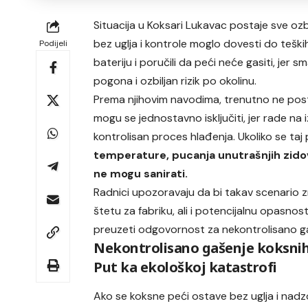
Situacija u Koksari Lukavac postaje sve ozb
bez uglja i kontrole moglo dovesti do teških
Podijeli
bateriju i poručili da peći neće gasiti, jer
pogona i ozbiljan rizik po okolinu.
Prema njihovim navodima, trenutno ne posto
mogu se jednostavno isključiti, jer rade na
kontrolisan proces hlađenja. Ukoliko se ta
temperature, pucanja unutrašnjih zidova 
ne mogu sanirati.
Radnici upozoravaju da bi takav scenario z
štetu za fabriku, ali i potencijalnu opasnos
preuzeti odgovornost za nekontrolisano gaše
Nekontrolisano gašenje koksnih
Put ka ekološkoj katastrofi
Ako se koksne peći ostave bez uglja i nadz