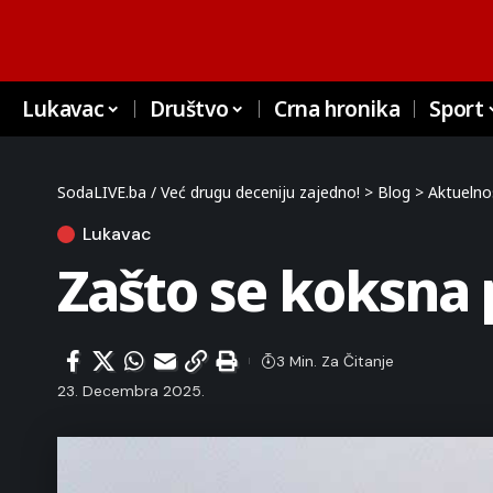
Lukavac
Društvo
Crna hronika
Sport
SodaLIVE.ba / Već drugu deceniju zajedno!
>
Blog
>
Aktuelno
Lukavac
Zašto se koksna p
3 Min. Za Čitanje
23. Decembra 2025.