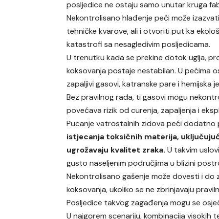
posljedice ne ostaju samo unutar kruga fab
Nekontrolisano hlađenje peći može izazvati
tehničke kvarove, ali i otvoriti put ka ekolo
katastrofi sa nesagledivim posljedicama.
U trenutku kada se prekine dotok uglja, p
koksovanja postaje nestabilan. U pećima o
zapaljivi gasovi, katranske pare i hemijska
Bez pravilnog rada, ti gasovi mogu nekontroli
povećava rizik od curenja, zapaljenja i ekspl
Pucanje vatrostalnih zidova peći dodatno 
istjecanja toksičnih materija, uključuj
ugrožavaju kvalitet zraka.
U takvim uslov
gusto naseljenim područjima u blizini postr
Nekontrolisano gašenje može dovesti i do 
koksovanja, ukoliko se ne zbrinjavaju pravil
Posljedice takvog zagađenja mogu se osjeć
U najgorem scenariju, kombinacija visokih 