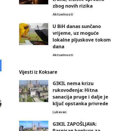
zbog novih rizika
Aktuelnosti
U BiH danas sunčano
vrijeme, uz moguće
lokalne pljuskove tokom
dana
Aktuelnosti
Vijesti iz Koksare
GIKIL nema krizu
rukovođenja: Hitna
sanacija pruge i dalje je
ključ opstanka privrede
Lukavac
GIKIL ZAPOŠLJAVA:
Raspisan konkurs za