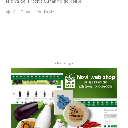
Nije valjda iz radnje Sultan ne do bog😁
Reply
0
0
- Marketing -