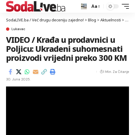
Aa
SodaLIVE.ba / Već drugu deceniju zajedno!
>
Blog
>
Aktuelnosti
>
Luka
Lukavac
VIDEO / Krađa u prodavnici u
Poljicu: Ukradeni suhomesnati
proizvodi vrijedni preko 300 KM
1 Min. Za Čitanje
30. Juna 2025.