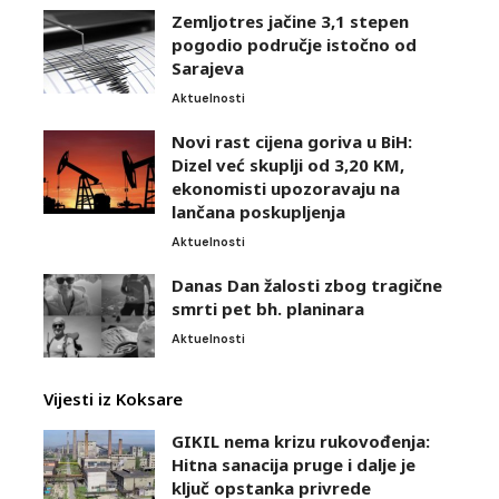
Zemljotres jačine 3,1 stepen
pogodio područje istočno od
Sarajeva
Aktuelnosti
Novi rast cijena goriva u BiH:
Dizel već skuplji od 3,20 KM,
ekonomisti upozoravaju na
lančana poskupljenja
Aktuelnosti
Danas Dan žalosti zbog tragične
smrti pet bh. planinara
Aktuelnosti
Vijesti iz Koksare
GIKIL nema krizu rukovođenja:
Hitna sanacija pruge i dalje je
ključ opstanka privrede