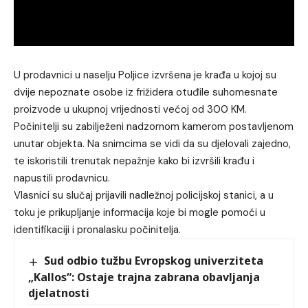
U prodavnici u naselju Poljice izvršena je krađa u kojoj su
dvije nepoznate osobe iz frižidera otuđile suhomesnate
proizvode u ukupnoj vrijednosti većoj od 300 KM.
Počinitelji su zabilježeni nadzornom kamerom postavljenom
unutar objekta. Na snimcima se vidi da su djelovali zajedno,
te iskoristili trenutak nepažnje kako bi izvršili krađu i
napustili prodavnicu.
Vlasnici su slučaj prijavili nadležnoj policijskoj stanici, a u
toku je prikupljanje informacija koje bi mogle pomoći u
identifikaciji i pronalasku počinitelja.
Sud odbio tužbu Evropskog univerziteta
„Kallos“: Ostaje trajna zabrana obavljanja
djelatnosti