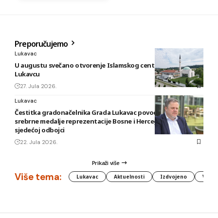
Preporučujemo
Lukavac
U augustu svečano otvorenje Islamskog centra i džamije u
Lukavcu
27. Jula 2026.
Lukavac
Čestitka gradonačelnika Grada Lukavac povodom osvajanja
srebrne medalje reprezentacije Bosne i Hercegovine u
sjedećoj odbojci
22. Jula 2026.
Prikaži više
Više tema:
Lukavac
Aktuelnosti
Izdvojeno
Vlada