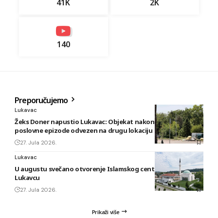
41K
2K
140
Preporučujemo
Lukavac
Žeks Doner napustio Lukavac: Objekat nakon kratke
poslovne epizode odvezen na drugu lokaciju
27. Jula 2026.
Lukavac
U augustu svečano otvorenje Islamskog centra i džamije u
Lukavcu
27. Jula 2026.
Prikaži više