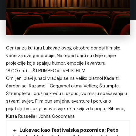
Centar za kulturu Lukavac ovog oktobra donosi filmsko
veče za sve generacije! Na repertoaru su dvije sjajne
projekcije koje spajaju humor, emocije i avanturu.
18:00 sati – ŠTRUMPFOVI: VELIKI FILM
Omiljeni plavi junaci vraćaju se na veliko platno! Kada zli
čarobnjaci Razamel i Gargamel otmu Velikog Štrumpfa,
Štrumpfeta i družina kreću u uzbudljivu misiju spašavanja u
stvarni svijet. Film pun smijeha, avanture i poruka o
prijateljstvu, uz glasove svjetskih zvijezda poput Rihanne,
Kurta Russella i Johna Goodmana.
Lukavac kao festivalska pozornica: Peto