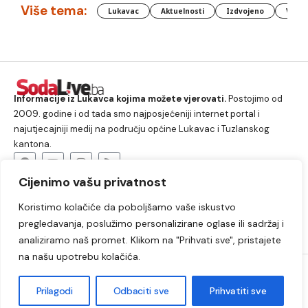
Više tema:
Lukavac
Aktuelnosti
Izdvojeno
Vlada
Informacije iz Lukavca kojima možete vjerovati.
Postojimo od
2009. godine i od tada smo najposjećeniji internet portal i
najutjecajniji medij na području općine Lukavac i Tuzlanskog
kantona.
Cijenimo vašu privatnost
O nama
Koristimo kolačiće da poboljšamo vaše iskustvo
Lukavac
Društvo
Crna hronika
Sport
pregledavanja, poslužimo personalizirane oglase ili sadržaj i
Kultura
Kolumne
Slobodno vrijeme
analiziramo naš promet. Klikom na "Prihvati sve", pristajete
na našu upotrebu kolačića.
2009. – 2024. © Lukavački info portal – SodaLIVE.ba. Sva prava
zadržana. Zabranjeno kopiranje autorskog sadržaja i korištenje
Prilagodi
Odbaciti sve
Prihvatiti sve
autorskih fotografija bez odobrenja portala.