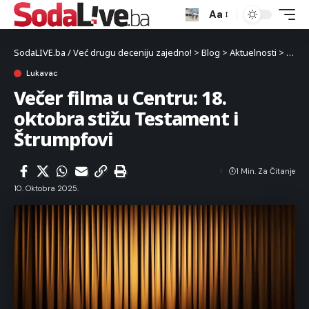
Aa
SodaLIVE.ba / Već drugu deceniju zajedno!
>
Blog
>
Aktuelnosti
>
Luka
Lukavac
Večer filma u Centru: 18.
oktobra stižu Testament i
Štrumpfovi
1 Min. Za Čitanje
10. Oktobra 2025.