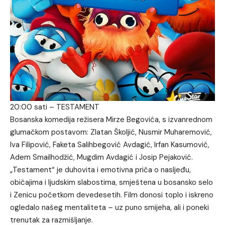
20:00 sati – TESTAMENT
Bosanska komedija režisera Mirze Begovića, s izvanrednom
glumačkom postavom: Zlatan Školjić, Nusmir Muharemović,
Iva Filipović, Faketa Salihbegović Avdagić, Irfan Kasumović,
Adem Smailhodžić, Mugdim Avdagić i Josip Pejaković.
„Testament“ je duhovita i emotivna priča o nasljeđu,
običajima i ljudskim slabostima, smještena u bosansko selo
i Zenicu početkom devedesetih. Film donosi toplo i iskreno
ogledalo našeg mentaliteta – uz puno smijeha, ali i poneki
trenutak za razmišljanje.