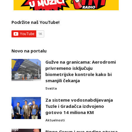
Podržite naš YouTube!
Novo na portalu
Gužve na granicama: Aerodromi
privremeno isključuju
biometrijske kontrole kako bi
smanjili čekanja
Svašta
Za sisteme vodosnabdijevanja
Tuzle i Gradačca izdvojeno
gotovo 14 miliona KM
Aktuelnosti
Bingo Group i ove godine otvara