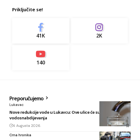
Priključite se!
41K
2K
140
Preporučujemo
Lukavac
Nove redukcije vode u Lukavcu: Ove ulice će sutra biti bez
vodosnabdijevanja
4. Augusta 2026.
Crna hronika