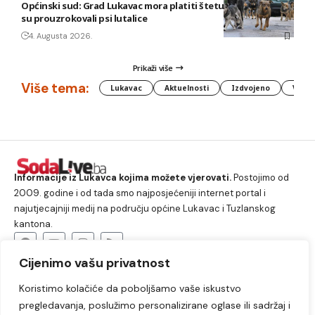
Općinski sud: Grad Lukavac mora platiti štetu na vozilu koju
su prouzrokovali psi lutalice
4. Augusta 2026.
Prikaži više
Više tema:
Lukavac
Aktuelnosti
Izdvojeno
Vlada
Informacije iz Lukavca kojima možete vjerovati.
Postojimo od
2009. godine i od tada smo najposjećeniji internet portal i
najutjecajniji medij na području općine Lukavac i Tuzlanskog
kantona.
Cijenimo vašu privatnost
O nama
Koristimo kolačiće da poboljšamo vaše iskustvo
Lukavac
Društvo
Crna hronika
Sport
pregledavanja, poslužimo personalizirane oglase ili sadržaj i
Kultura
Kolumne
Slobodno vrijeme