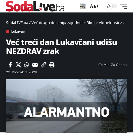
Aa
SodaLIVE.ba / Već drugu deceniju zajedno!
>
Blog
>
Aktuelnosti
>
Luka
Lukavac
Već treći dan Lukavčani udišu
NEZDRAV zrak
1 Min. Za Čitanje
20. Decembra 2023.