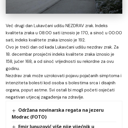
Već drugi dan Lukavčani udišu NEZDRAV zrak. Indeks
kvaliteta zraka u 08:00 sati iznosio je 170, a sinoć u 00:00
sati,
indeks kvalitete zraka iznosio je 192
.
Ovo je treći dan od kada Lukavčani udišu nezdrav zrak. Za
18. decembar prosječni indeks kvalitete zraka iznosio je
158, jučer 168, a od sinoć vrijednosti su rekordne za ovu
godinu.
Nezdrav zrak može uzrokovati pojavu pojačanih simptoma i
intenziteta bolesti kod osoba s bolestima srca i disajnih
organa, poput astme. Svi ostali bi mogli početi osjećati
negativan utjecaj zagađenja na zdravlje.
Održana novinarska regata na jezeru
Modrac (FOTO)
Emir Junuzović više nije vijećnik u