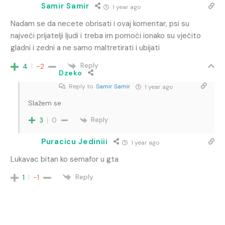
Samir Samir
1 year ago
Nadam se da necete obrisati i ovaj komentar, psi su
najveći prijatelji ljudi i treba im pomoći ionako su vječito
gladni i zedni a ne samo maltretirati i ubijati
Reply
4
-2
Dzeko
Reply to
Samir Samir
1 year ago
Slažem se
Reply
3
0
Puracicu Jediniii
1 year ago
Lukavac bitan ko semafor u gta
Reply
1
-1