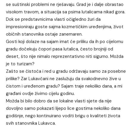
se suštinski problemi ne rješavaju. Grad je i dalje obrastao
visokom travom, a situacija sa psima lutalicama nikad gora.
Dok se predstavnicima vlasti očigledno žuri da
impresioniraju goste sajma kozmetičkim uređenjima, život
običnih stanovnika ostaje zanemaren.
Gosti koji dolaze na sajam imat će priliku da ih po cijelomu
gradu dočekuju čopori pasa lutalica, često brojniji od
deset, što nije nimalo reprezentativno niti sigurno. Možda
je to turizam?
Zašto se čistoća i red u gradu održavaju samo za posebne
prilike? Zar Lukavčani ne zaslužuju da svakodnevno žive u
čistom i uređenom gradu? Sajam traje nekoliko dana, a mi
građani ovdje živimo cijelu godinu.
Možda bi bilo dobro da se lokalne vlasti sjete da nije
dovoljno samo pokazati lijepo lice gostima nekoliko dana
godišnje, nego kontinuirano voditi brigu o kvaliteti života
svih stanovnika Lukavca.