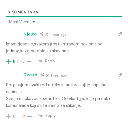
8
KOMENTARA
Most Voted
Njego
1 year ago
Imam rjesenje,svakom gostu stranom poklonit po
jednog,kazemo obicaj takav ha ja.
Reply
11
-3
Dzeko
1 year ago
Potpisujem svaki red u tekstu autora koji je napisao ili
napisala.
Sve je u Lukavcu kozmetika. Od vlasti,policije pa cak i
komunalaca koji služe samo za slikanje.
Reply
6
-2