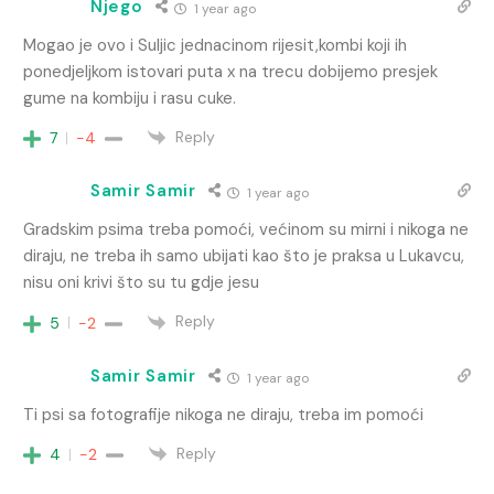
Njego
1 year ago
Mogao je ovo i Suljic jednacinom rijesit,kombi koji ih
ponedjeljkom istovari puta x na trecu dobijemo presjek
gume na kombiju i rasu cuke.
Reply
7
-4
Samir Samir
1 year ago
Gradskim psima treba pomoći, većinom su mirni i nikoga ne
diraju, ne treba ih samo ubijati kao što je praksa u Lukavcu,
nisu oni krivi što su tu gdje jesu
Reply
5
-2
Samir Samir
1 year ago
Ti psi sa fotografije nikoga ne diraju, treba im pomoći
Reply
4
-2