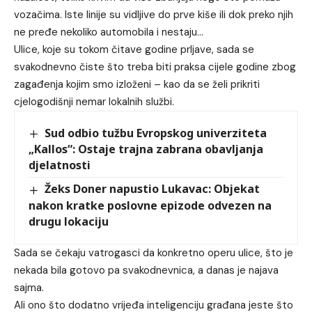
vozačima. Iste linije su vidljive do prve kiše ili dok preko njih
ne pređe nekoliko automobila i nestaju…
Ulice, koje su tokom čitave godine prljave, sada se
svakodnevno čiste što treba biti praksa cijele godine zbog
zagađenja kojim smo izloženi – kao da se želi prikriti
cjelogodišnji nemar lokalnih službi.
Sud odbio tužbu Evropskog univerziteta
„Kallos“: Ostaje trajna zabrana obavljanja
djelatnosti
Žeks Doner napustio Lukavac: Objekat
nakon kratke poslovne epizode odvezen na
drugu lokaciju
Sada se čekaju vatrogasci da konkretno operu ulice, što je
nekada bila gotovo pa svakodnevnica, a danas je najava
sajma.
Ali ono što dodatno vrijeđa inteligenciju građana jeste što