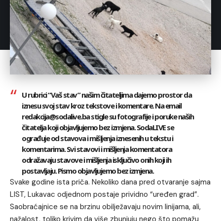
U rubrici “Vaš stav” našim čitateljima dajemo prostor da
iznesu svoj stav kroz tekstove i komentare. Na email
redakcija@sodalive.ba stigle su fotografije i poruke naših
čitatelja koji objavljujemo bez izmjena. SodaLIVE se
ograđuje od stavova i mišljenja iznesenih u tekstu i
komentarima. Svi stavovi i mišljenja komentatora
odražavaju stavove i mišljenja isključivo onih koji ih
postavljaju. Pismo objavljujemo bez izmjena.
Svake godine ista priča. Nekoliko dana pred otvaranje sajma
LIST, Lukavac odjednom postaje prividno “uređen grad”.
Saobraćajnice se na brzinu obilježavaju novim linijama, ali,
nažalost, toliko krivim da više zbunjuju nego što pomažu