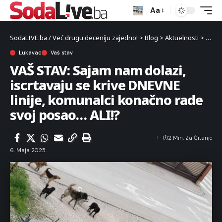
Aa
SodaLIVE.ba / Već drugu deceniju zajedno!
>
Blog
>
Aktuelnosti
>
Luka
Lukavac
Vaš stav
VAŠ STAV: Sajam nam dolazi,
iscrtavaju se krive DNEVNE
linije, komunalci konačno rade
svoj posao… ALI!?
2 Min. Za Čitanje
6. Maja 2025.