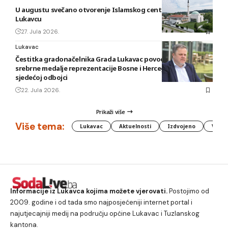
U augustu svečano otvorenje Islamskog centra i džamije u
Lukavcu
27. Jula 2026.
Lukavac
Čestitka gradonačelnika Grada Lukavac povodom osvajanja
srebrne medalje reprezentacije Bosne i Hercegovine u
sjedećoj odbojci
22. Jula 2026.
Prikaži više
Više tema:
Lukavac
Aktuelnosti
Izdvojeno
Vlada
Informacije iz Lukavca kojima možete vjerovati.
Postojimo od
2009. godine i od tada smo najposjećeniji internet portal i
najutjecajniji medij na području općine Lukavac i Tuzlanskog
kantona.