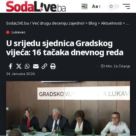
Aa
SodaLIVE.ba / Već drugu deceniju zajedno!
>
Blog
>
Aktuelnosti
>
Luka
Lukavac
U srijedu sjednica Gradskog
vijeća: 16 tačaka dnevnog reda
1 Min. Za Čitanje
24. Januara 2024.