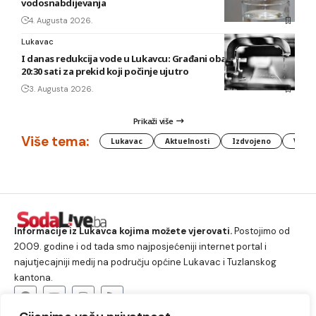
vodosnabdijevanja
4. Augusta 2026.
Lukavac
I danas redukcija vode u Lukavcu: Građani obaviješteni tek u
20:30 sati za prekid koji počinje ujutro
3. Augusta 2026.
Prikaži više
Više tema:
Lukavac
Aktuelnosti
Izdvojeno
Vlada
Informacije iz Lukavca kojima možete vjerovati.
Postojimo od
2009. godine i od tada smo najposjećeniji internet portal i
najutjecajniji medij na području općine Lukavac i Tuzlanskog
kantona.