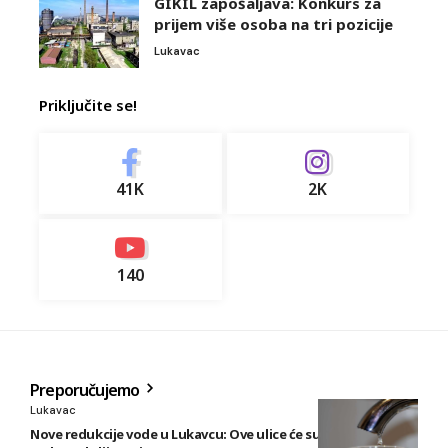
GIKIL zapošaljava: Konkurs za
prijem više osoba na tri pozicije
Lukavac
Priključite se!
41K
2K
140
Preporučujemo
Lukavac
Nove redukcije vode u Lukavcu: Ove ulice će sutra biti bez