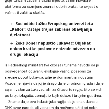
gdje turizam zauzima važno mjesto, zatim inovacije i
platforma za razmjenu znanja i dobrih praksi, te svijest o
važnosti zaštite okoliša.
Sud odbio tužbu Evropskog univerziteta
„Kallos“: Ostaje trajna zabrana obavljanja
djelatnosti
Žeks Doner napustio Lukavac: Objekat
nakon kratke poslovne epizode odvezen na
drugu lokaciju
Iz Federalnog ministarstva okoliša i turizma navode da je
posvećenost očuvanju ekologije važno, posebno za
sredine poput Lukavca, gdje je dominantna industrija.
Pozder je izjavila da joj je drago da je u rodnom gradu i da je
sajam važan za Lukavac, ali i za čitavu tu regiju, što se vidi
po broju izlagača, zemalja iz kojih dolaze i brojnim gostima.
– Znamo da je ovo industrijska regija, da je ona utkana u
DNK ovog naroda, ali vjerujem da možemo učiti od nekih