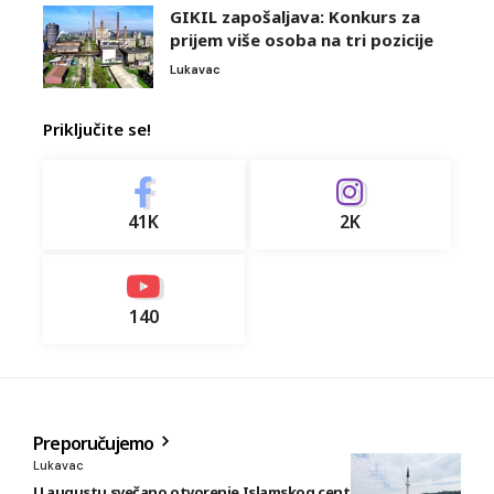
GIKIL zapošaljava: Konkurs za
prijem više osoba na tri pozicije
Lukavac
Priključite se!
41K
2K
140
Preporučujemo
Lukavac
U augustu svečano otvorenje Islamskog centra i džamije u