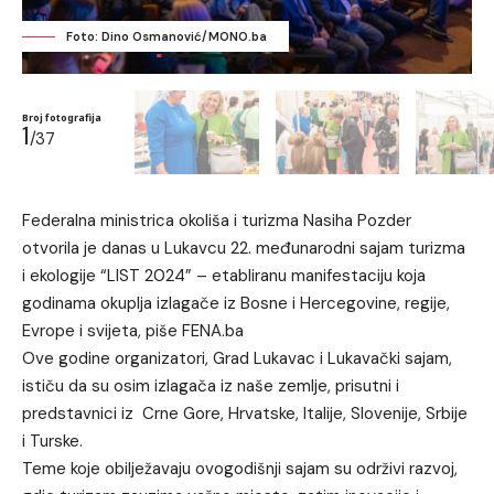
Foto: Dino Osmanović/MONO.ba
Broj fotografija
1
/37
Federalna ministrica okoliša i turizma Nasiha Pozder
otvorila je danas u Lukavcu 22. međunarodni sajam turizma
i ekologije “LIST 2024” – etabliranu manifestaciju koja
godinama okuplja izlagače iz Bosne i Hercegovine, regije,
Evrope i svijeta, piše FENA.ba
Ove godine organizatori, Grad Lukavac i Lukavački sajam,
ističu da su osim izlagača iz naše zemlje, prisutni i
predstavnici iz Crne Gore, Hrvatske, Italije, Slovenije, Srbije
i Turske.
Teme koje obilježavaju ovogodišnji sajam su održivi razvoj,