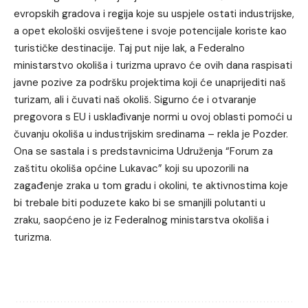
evropskih gradova i regija koje su uspjele ostati industrijske,
a opet ekološki osviještene i svoje potencijale koriste kao
turističke destinacije. Taj put nije lak, a Federalno
ministarstvo okoliša i turizma upravo će ovih dana raspisati
javne pozive za podršku projektima koji će unaprijediti naš
turizam, ali i čuvati naš okoliš. Sigurno će i otvaranje
pregovora s EU i usklađivanje normi u ovoj oblasti pomoći u
čuvanju okoliša u industrijskim sredinama – rekla je Pozder.
Ona se sastala i s predstavnicima Udruženja “Forum za
zaštitu okoliša općine Lukavac” koji su upozorili na
zagađenje zraka u tom gradu i okolini, te aktivnostima koje
bi trebale biti poduzete kako bi se smanjili polutanti u
zraku, saopćeno je iz Federalnog ministarstva okoliša i
turizma.