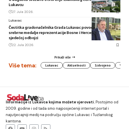
Lukavcu
27. Jula 2026.
Lukavac
Čestitka gradonačelnika Grada Lukavac povodom osvajanja
srebrne medalje reprezentacije Bosne i Hercegovine u
sjedećoj odbojci
22. Jula 2026.
Prikaži više
Više tema:
Lukavac
Aktuelnosti
Izdvojeno
Vlada
Informacije iz Lukavca kojima možete vjerovati.
Postojimo od
2009. godine i od tada smo najposjećeniji internet portal i
najutjecajniji medij na području općine Lukavac i Tuzlanskog
kantona.