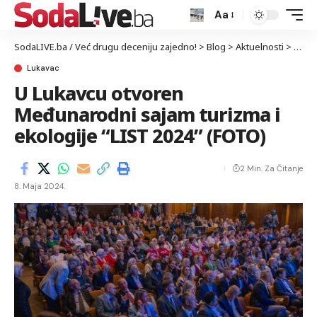
Aa
SodaLIVE.ba / Već drugu deceniju zajedno!
>
Blog
>
Aktuelnosti
>
Luka
Lukavac
U Lukavcu otvoren
Međunarodni sajam turizma i
ekologije “LIST 2024” (FOTO)
2 Min. Za Čitanje
8. Maja 2024.