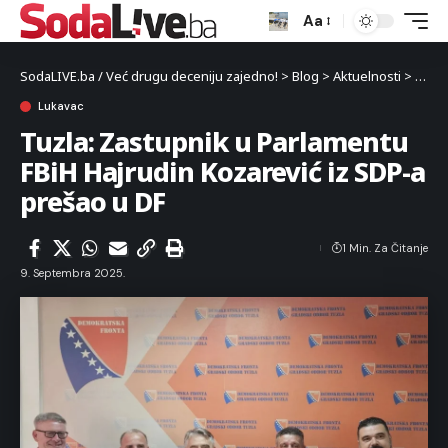
Aa
SodaLIVE.ba / Već drugu deceniju zajedno!
>
Blog
>
Aktuelnosti
>
Luka
Lukavac
Tuzla: Zastupnik u Parlamentu
FBiH Hajrudin Kozarević iz SDP-a
prešao u DF
1 Min. Za Čitanje
9. Septembra 2025.