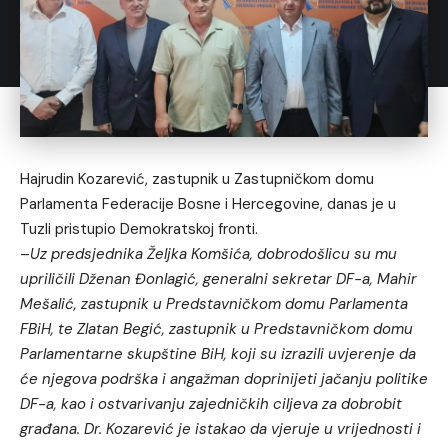
Hajrudin Kozarević, zastupnik u Zastupničkom domu
Parlamenta Federacije Bosne i Hercegovine, danas je u
Tuzli pristupio Demokratskoj fronti.
–
Uz predsjednika Željka Komšića, dobrodošlicu su mu
upriličili Dženan Đonlagić, generalni sekretar DF-a, Mahir
Mešalić, zastupnik u Predstavničkom domu Parlamenta
FBiH, te Zlatan Begić, zastupnik u Predstavničkom domu
Parlamentarne skupštine BiH, koji su izrazili uvjerenje da
će njegova podrška i angažman doprinijeti jačanju politike
DF-a, kao i ostvarivanju zajedničkih ciljeva za dobrobit
građana.
Dr. Kozarević je istakao da vjeruje u vrijednosti i