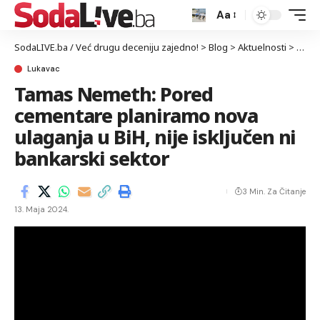
Aa
SodaLIVE.ba / Već drugu deceniju zajedno!
>
Blog
>
Aktuelnosti
>
Luka
Lukavac
Tamas Nemeth: Pored
cementare planiramo nova
ulaganja u BiH, nije isključen ni
bankarski sektor
3 Min. Za Čitanje
13. Maja 2024.