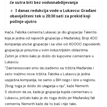
će sutra biti bez vodosnabdijevanja
I danas redukcija vode u Lukavcu: Građani
obaviješteni tek u 20:30 sati za prekid koji
počinje ujutro
Inače, Fabrika cementa Lukavac je dio grupacije Talentis
koja je jedna od najvećih grupacija u Mađarskoj. Broji 400
kompanija unutar grupacije i sa više od 40.000 zaposlenih,
grupacija je prisutna u svim industrijskim oblastima.
Zatim je otkrio kako je došlo do kupovine cementare u
Lukavcu.
“Zainteresovani smo da izađemo sa tržišta Mađarske i
zato tražimo nova tržišta. Fabrika u Lukavcu je jedna
uspješna kompanija, ne samo u BiH nego i šire u regionu.
Zbog toga je došlo do ulaganja u nju”, kaže Nemeth.
S obzirom da se, kada je grupacija kupila cementaru u
Lukavcu, pričalo kako je do toga došlo jer Mađarskoj fali
cementa, Nemeth kaže da to baš i nije tako.