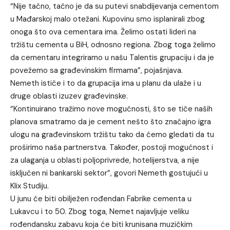
“Nije tačno, tačno je da su putevi snabdijevanja cementom
u Mađarskoj malo otežani. Kupovinu smo isplanirali zbog
onoga što ova cementara ima. Želimo ostati lideri na
tržištu cementa u BiH, odnosno regiona. Zbog toga želimo
da cementaru integriramo u našu Talentis grupaciju i da je
povežemo sa građevinskim firmama”, pojašnjava.
Nemeth ističe i to da grupacija ima u planu da ulaže i u
druge oblasti izuzev građevinske.
“Kontinuirano tražimo nove mogućnosti, što se tiče naših
planova smatramo da je cement nešto što značajno igra
ulogu na građevinskom tržištu tako da ćemo gledati da tu
proširimo naša partnerstva. Također, postoji mogućnost i
za ulaganja u oblasti poljoprivrede, hotelijerstva, a nije
isključen ni bankarski sektor”, govori Nemeth gostujući u
Klix Studiju.
U junu će biti obilježen rođendan Fabrike cementa u
Lukavcu i to 50. Zbog toga, Nemet najavljuje veliku
rođendansku zabavu koja će biti krunisana muzičkim