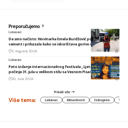
Preporučujemo
Lukavac
Da smo načisto: Novinarka Emela Burdžović posjetila Lukavac
cement i prikazala kako se iskorištava gorivo od otpada
3. Augusta 2026.
Lukavac
Peto izdanje internacionalnog festivala „Ljeto u Lukavcu“
počinje 31. jula u velikom stilu sa Vesnom Pisarović
30. Jula 2026.
Prikaži više
Više tema:
Lukavac
Aktuelnosti
Izdvojeno
Vlada