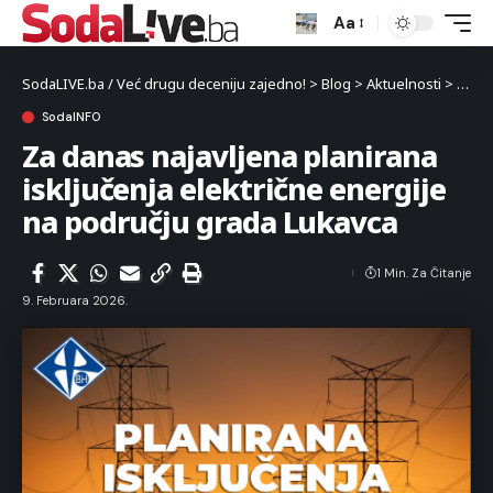
Aa
SodaLIVE.ba / Već drugu deceniju zajedno!
>
Blog
>
Aktuelnosti
>
Luka
SodaINFO
Za danas najavljena planirana
isključenja električne energije
na području grada Lukavca
1 Min. Za Čitanje
9. Februara 2026.