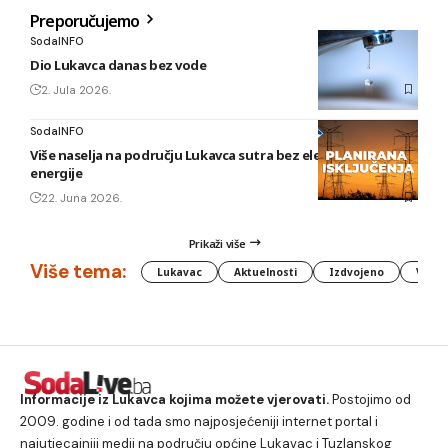
Preporučujemo
SodaINFO
Dio Lukavca danas bez vode
2. Jula 2026.
SodaINFO
Više naselja na području Lukavca sutra bez električne
energije
22. Juna 2026.
Prikaži više
Više tema:
Lukavac
Aktuelnosti
Izdvojeno
Vlada
Informacije iz Lukavca kojima možete vjerovati.
Postojimo od
2009. godine i od tada smo najposjećeniji internet portal i
najutjecajniji medij na području općine Lukavac i Tuzlanskog