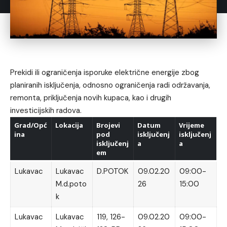
Prekidi ili ograničenja isporuke električne energije zbog
planiranih isključenja, odnosno ograničenja radi održavanja,
remonta, priključenja novih kupaca, kao i drugih
investicijskih radova.
Grad/Opć
Lokacija
Brojevi
Datum
Vrijeme
ina
pod
isključenj
isključenj
isključenj
a
a
em
Lukavac
Lukavac
D.POTOK
09.02.20
09:00-
M.d.poto
26
15:00
k
Lukavac
Lukavac
119, 126-
09.02.20
09:00-