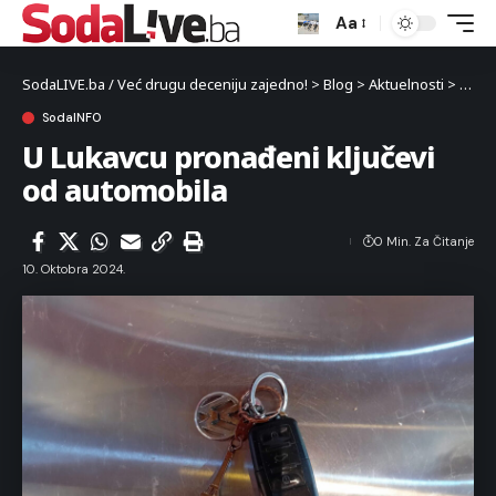
Aa
SodaLIVE.ba / Već drugu deceniju zajedno!
>
Blog
>
Aktuelnosti
>
Luka
SodaINFO
U Lukavcu pronađeni ključevi
od automobila
0 Min. Za Čitanje
10. Oktobra 2024.