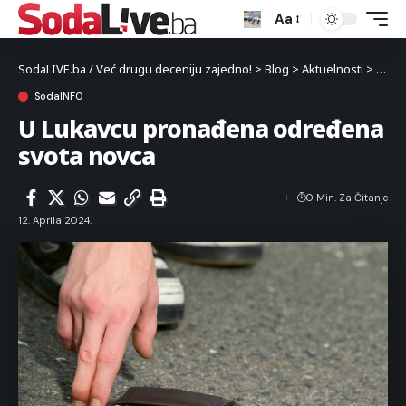
Aa
SodaLIVE.ba / Već drugu deceniju zajedno!
>
Blog
>
Aktuelnosti
>
Luka
SodaINFO
U Lukavcu pronađena određena
svota novca
0 Min. Za Čitanje
12. Aprila 2024.