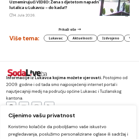
Uznemirujući VIDEO: Žena s djetetom napadnuta od pasa
lutalica u Lukavcu – do kada!?
14. Jula 2026.
Prikaži više
Više tema:
Lukavac
Aktuelnosti
Izdvojeno
Vlada
Informacije iz Lukavca kojima možete vjerovati.
Postojimo od
2009. godine i od tada smo najposjećeniji internet portal i
najutjecajniji medij na području općine Lukavac i Tuzlanskog
kantona.
Cijenimo vašu privatnost
O nama
Koristimo kolačiće da poboljšamo vaše iskustvo
Lukavac
Društvo
Crna hronika
Sport
pregledavanja, poslužimo personalizirane oglase ili sadržaj i
Kultura
Kolumne
Slobodno vrijeme