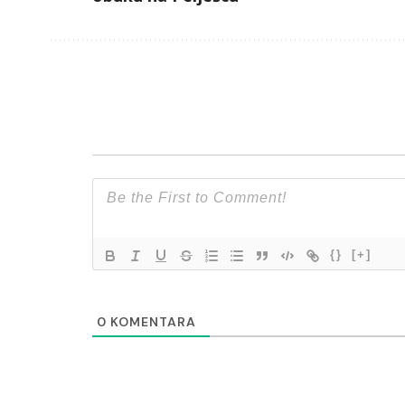
{}
[+]
0
KOMENTARA