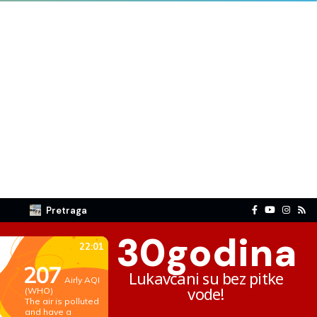
Pretraga
30
godina
Lukavčani su bez pitke
vode!