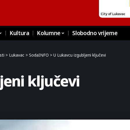
Kultura
Kolumne
Slobodno vrijeme
sti
>
Lukavac
>
SodaINFO
>
U Lukavcu izgubljeni ključevi
eni ključevi