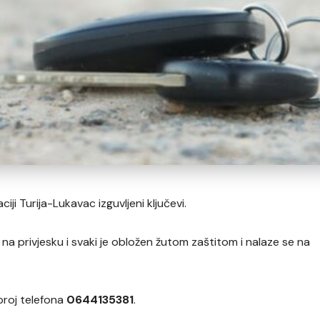
ciji Turija-Lukavac izguvljeni ključevi.
a na privjesku i svaki je obložen žutom zaštitom i nalaze se na
broj telefona
0644135381
.