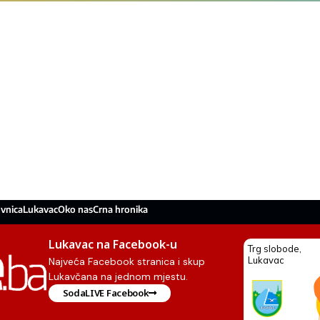
vnica
Lukavac
Oko nas
Crna hronika
Lukavac na Facebook-u
Najveća Facebook stranica i skup
Lukavčana na jednom mjestu.
SodaLIVE Facebook