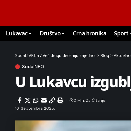
Lukavac
Društvo
Crna hronika
Sport
SodaLIVE.ba / Već drugu deceniju zajedno!
>
Blog
>
Aktuelno
SodaINFO
U Lukavcu izgublj
0 Min. Za Čitanje
16. Septembra 2025.