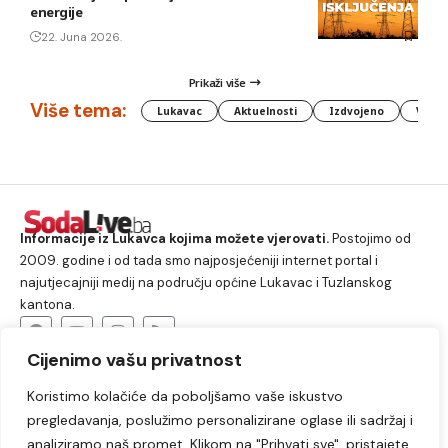
energije
22. Juna 2026.
Prikaži više
Više tema:
Lukavac
Aktuelnosti
Izdvojeno
Vlada
Informacije iz Lukavca kojima možete vjerovati.
Postojimo od
2009. godine i od tada smo najposjećeniji internet portal i
najutjecajniji medij na području općine Lukavac i Tuzlanskog
kantona.
Cijenimo vašu privatnost
O nama
Koristimo kolačiće da poboljšamo vaše iskustvo
Lukavac
Društvo
Crna hronika
Sport
pregledavanja, poslužimo personalizirane oglase ili sadržaj i
Kultura
Kolumne
Slobodno vrijeme
analiziramo naš promet. Klikom na "Prihvati sve", pristajete