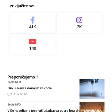
Priključite se!
41K
2K
140
Preporučujemo
SodaINFO
Dio Lukavca danas bez vode
2. Jula 2026.
SodaINFO
Više naselja na području Lukavca sutra bez električne