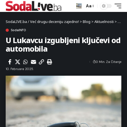
Aa
SodaLIVE.ba / Već drugu deceniju zajedno!
>
Blog
>
Aktuelnosti
>
Luka
SodaINFO
U Lukavcu izgubljeni ključevi od
automobila
0 Min. Za Čitanje
10. Februara 2025.