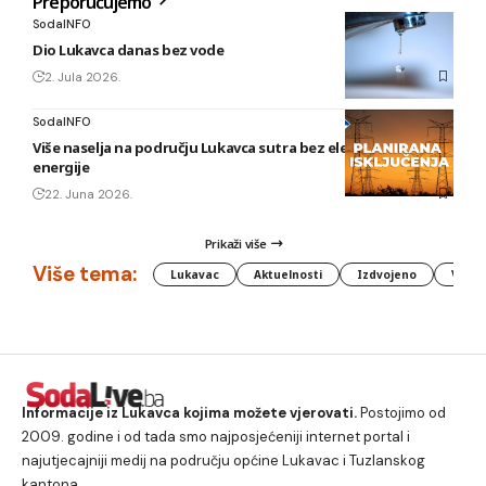
Preporučujemo
SodaINFO
Dio Lukavca danas bez vode
2. Jula 2026.
SodaINFO
Više naselja na području Lukavca sutra bez električne
energije
22. Juna 2026.
Prikaži više
Više tema:
Lukavac
Aktuelnosti
Izdvojeno
Vlada
Informacije iz Lukavca kojima možete vjerovati.
Postojimo od
2009. godine i od tada smo najposjećeniji internet portal i
najutjecajniji medij na području općine Lukavac i Tuzlanskog
kantona.