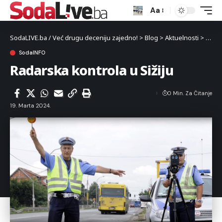
Aa
SodaLIVE.ba / Već drugu deceniju zajedno!
>
Blog
>
Aktuelnosti
>
Luka
SodaINFO
Radarska kontrola u Sižiju
0 Min. Za Čitanje
19. Marta 2024.