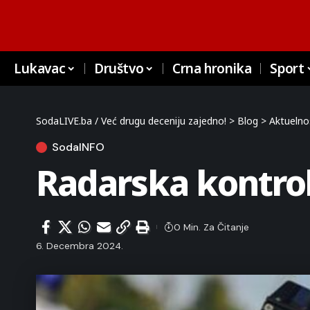
Lukavac
Društvo
Crna hronika
Sport
SodaLIVE.ba / Već drugu deceniju zajedno!
>
Blog
>
Aktuelno
SodaINFO
Radarska kontro
0 Min. Za Čitanje
6. Decembra 2024.