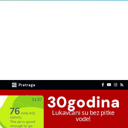
Pretraga
30
godina
Lukavčani su bez pitke
vode!