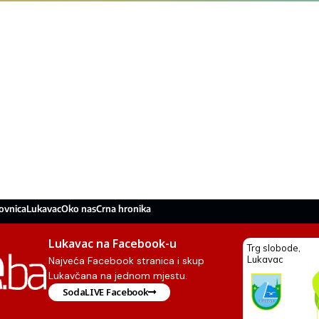
ovnica
Lukavac
Oko nas
Crna hronika
Lukavac na Facebook-u
Najveća Facebook stranica i skup
Lukavčana na jednom mjestu.
SodaLIVE Facebook