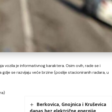
a vozila je informativnog karaktera. Osim ovih, rade se i
gdje se razvijaju veće brzine (poslije stacioniranih radara, u
ra)
Berkovica, Gnojnica i Kruševica
danas bez električne energije