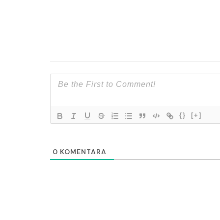
{}
[+]
0
KOMENTARA