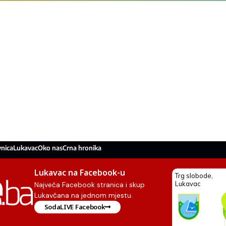
nica
Lukavac
Oko nas
Crna hronika
Lukavac na Facebook-u
Najveća Facebook stranica i skup
Lukavčana na jednom mjestu.
SodaLIVE Facebook