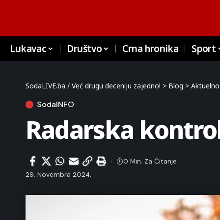
Lukavac
Društvo
Crna hronika
Sport
SodaLIVE.ba / Već drugu deceniju zajedno!
>
Blog
>
Aktuelno
SodaINFO
Radarska kontro
0 Min. Za Čitanje
29. Novembra 2024.