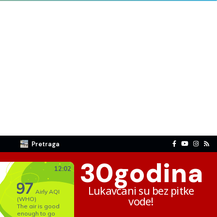
Pretraga
30
godina
Lukavčani su bez pitke
vode!