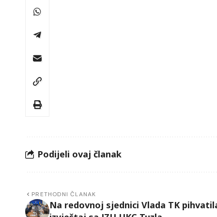
Podijeli ovaj članak
PRETHODNI ČLANAK
Na redovnoj sjednici Vlada TK pihvatil
izvještaj sa JZU UKC Tuzla