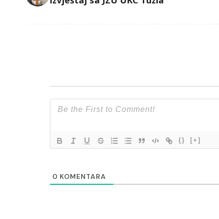
{}
[+]
0
KOMENTARA