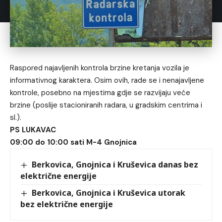
Raspored najavljenih kontrola brzine kretanja vozila je
informativnog karaktera. Osim ovih, rade se i nenajavljene
kontrole, posebno na mjestima gdje se razvijaju veće
brzine (poslije stacioniranih radara, u gradskim centrima i
sl.).
PS LUKAVAC
09:00 do 10:00 sati M-4 Gnojnica
Berkovica, Gnojnica i Kruševica danas bez
električne energije
Berkovica, Gnojnica i Kruševica utorak
bez električne energije