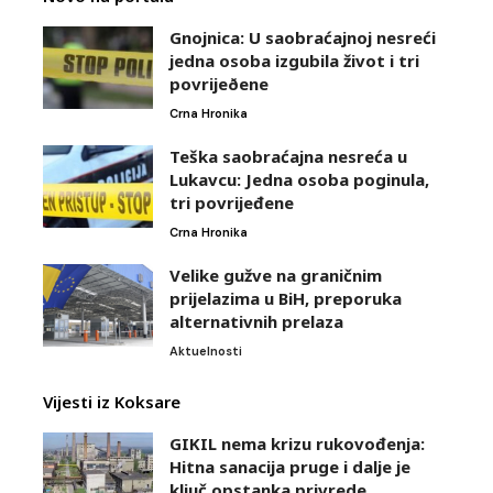
Gnojnica: U saobraćajnoj nesreći
jedna osoba izgubila život i tri
povrijeðene
Crna Hronika
Teška saobraćajna nesreća u
Lukavcu: Jedna osoba poginula,
tri povrijeđene
Crna Hronika
Velike gužve na graničnim
prijelazima u BiH, preporuka
alternativnih prelaza
Aktuelnosti
Vijesti iz Koksare
GIKIL nema krizu rukovođenja:
Hitna sanacija pruge i dalje je
ključ opstanka privrede