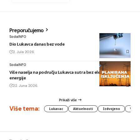
Preporučujemo
SodaINFO
Dio Lukavca danas bez vode
2. Jula 2026.
SodaINFO
Više naselja na području Lukavca sutra bez električne
energije
22. Juna 2026.
Prikaži više
Više tema:
Lukavac
Aktuelnosti
Izdvojeno
Vlada