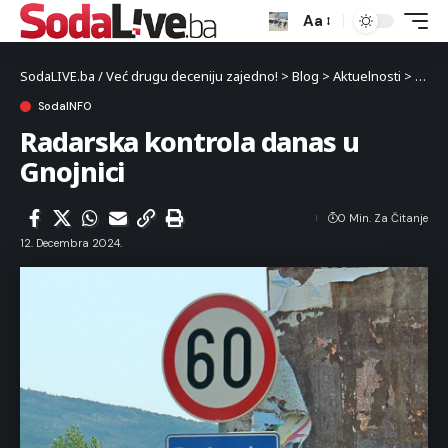
Aa
SodaLIVE.ba / Već drugu deceniju zajedno!
>
Blog
>
Aktuelnosti
>
Luka
SodaINFO
Radarska kontrola danas u
Gnojnici
0 Min. Za Čitanje
12. Decembra 2024.