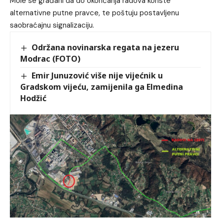
Mole se građani da do okončanja radova koriste
alternativne putne pravce, te poštuju postavljenu
saobraćajnu signalizaciju.
Održana novinarska regata na jezeru
Modrac (FOTO)
Emir Junuzović više nije vijećnik u
Gradskom vijeću, zamijenila ga Elmedina
Hodžić