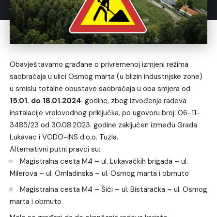
Obavještavamo građane o privremenoj izmjeni režima
saobraćaja u ulici Osmog marta (u blizin industrijske zone)
u smislu totalne obustave saobraćaja u oba smjera od
15.01. do 18.01.2024
. godine, zbog izvođenja radova
instalacije vrelovodnog priključka, po ugovoru broj: 06-11-
3485/23 od 30.08.2023. godine zaključen između Grada
Lukavac i VODO-INS d.o.o. Tuzla.
Alternativni putni pravci su:
Magistralna cesta M4 – ul. Lukavačkih brigada – ul.
Milerova – ul. Omladinska – ul. Osmog marta i obrnuto
Magistralna cesta M4 – Šići – ul. Bistaračka – ul. Osmog
marta i obrnuto