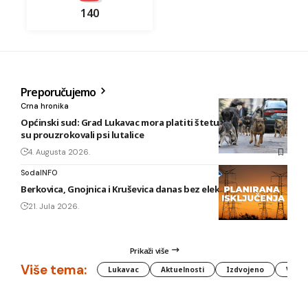
140
Preporučujemo
Crna hronika
Općinski sud: Grad Lukavac mora platiti štetu na vozilu koju
su prouzrokovali psi lutalice
4. Augusta 2026.
SodaINFO
Berkovica, Gnojnica i Kruševica danas bez električne energije
21. Jula 2026.
Prikaži više
Više tema:
Lukavac
Aktuelnosti
Izdvojeno
Vlada