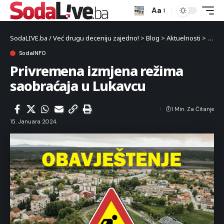
Aa
SodaLIVE.ba / Već drugu deceniju zajedno!
>
Blog
>
Aktuelnosti
>
Luka
SodaINFO
Privremena izmjena režima
saobraćaja u Lukavcu
1 Min. Za Čitanje
15. Januara 2024.