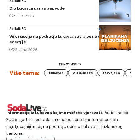
SodaINFO
Dio Lukavca danas bez vode
2. Jula 2026.
SodaINFO
Više naselja na području Lukavca sutra bez električne
energije
22. Juna 2026.
Prikaži više
Više tema:
Lukavac
Aktuelnosti
Izdvojeno
Vlada
Informacije iz Lukavca kojima možete vjerovati.
Postojimo od
2009. godine i od tada smo najposjećeniji internet portal i
najutjecajniji medij na području općine Lukavac i Tuzlanskog
kantona.