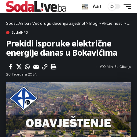
Aa
SodaLIVE.ba / Već drugu deceniju zajedno!
>
Blog
>
Aktuelnosti
>
Luka
SodaINFO
Prekidi isporuke električne
energije danas u Bokavićima
0 Min. Za Čitanje
26. Februara 2024.