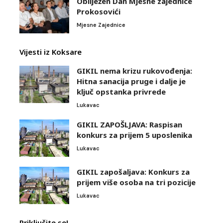
Obilježen Dan Mjesne zajednice
Prokosovići
Mjesne Zajednice
Vijesti iz Koksare
GIKIL nema krizu rukovođenja:
Hitna sanacija pruge i dalje je
ključ opstanka privrede
Lukavac
GIKIL ZAPOŠLJAVA: Raspisan
konkurs za prijem 5 uposlenika
Lukavac
GIKIL zapošaljava: Konkurs za
prijem više osoba na tri pozicije
Lukavac
Priključite se!