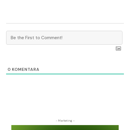
0
KOMENTARA
- Marketing -