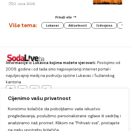
22. Juna 2026.
Prikaži više
Više tema:
Lukavac
Aktuelnosti
Izdvojeno
Vlada
Informacije iz Lukavca kojima možete vjerovati.
Postojimo od
2009. godine i od tada smo najposjećeniji internet portal i
najutjecajniji medij na području općine Lukavac i Tuzlanskog
kantona.
Cijenimo vašu privatnost
O nama
Koristimo kolačiće da poboljšamo vaše iskustvo
Lukavac
Društvo
Crna hronika
Sport
pregledavanja, poslužimo personalizirane oglase ili sadržaj i
Kultura
Kolumne
Slobodno vrijeme
analiziramo naš promet. Klikom na "Prihvati sve", pristajete
na našu upotrebu kolačića.