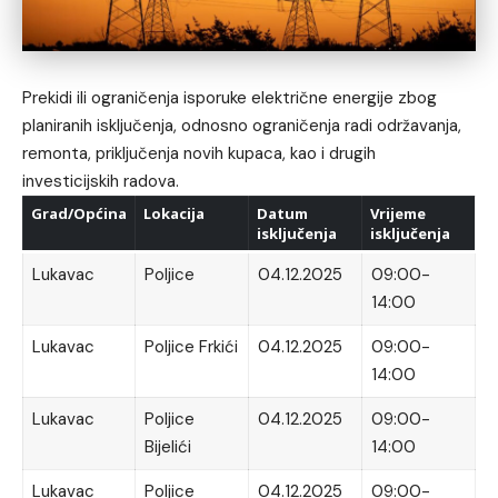
Prekidi ili ograničenja isporuke električne energije zbog
planiranih isključenja, odnosno ograničenja radi održavanja,
remonta, priključenja novih kupaca, kao i drugih
investicijskih radova.
Grad/Općina
Lokacija
Datum
Vrijeme
isključenja
isključenja
Lukavac
Poljice
04.12.2025
09:00-
14:00
Lukavac
Poljice Frkići
04.12.2025
09:00-
14:00
Lukavac
Poljice
04.12.2025
09:00-
Bijelići
14:00
Lukavac
Poljice
04.12.2025
09:00-