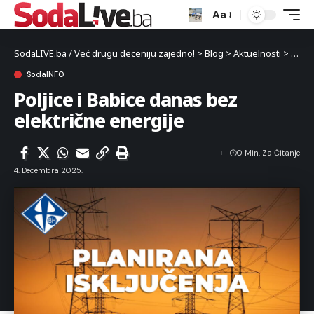
Aa
SodaLIVE.ba / Već drugu deceniju zajedno!
>
Blog
>
Aktuelnosti
>
Luka
SodaINFO
Poljice i Babice danas bez
električne energije
0 Min. Za Čitanje
4. Decembra 2025.