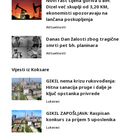
Novi rast cijena goriva u BiH:
Dizel već skuplji od 3,20 KM,
ekonomisti upozoravaju na
lančana poskupljenja
Aktuelnosti
Danas Dan žalosti zbog tragične
smrti pet bh. planinara
Aktuelnosti
Vijesti iz Koksare
GIKIL nema krizu rukovođenja:
Hitna sanacija pruge i dalje je
ključ opstanka privrede
Lukavac
GIKIL ZAPOŠLJAVA: Raspisan
konkurs za prijem 5 uposlenika
Lukavac