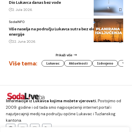
Dio Lukavca danas bez vode
2. Jula 2026.
SodaINFO
Više naselja na području Lukavca sutra bez električne
energije
22. Juna 2026.
Prikaži više
Više tema:
Lukavac
Aktuelnosti
Izdvojeno
Vlada
Informacije iz Lukavca kojima možete vjerovati.
Postojimo od
2009. godine i od tada smo najposjećeniji internet portal i
najutjecajniji medij na području općine Lukavac i Tuzlanskog
kantona.