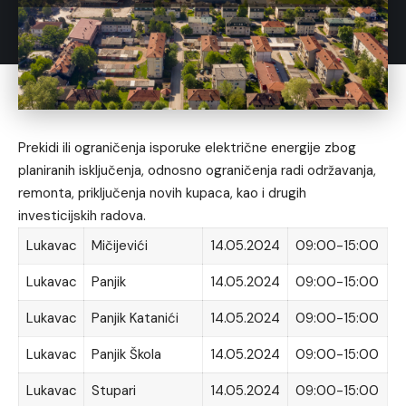
Prekidi ili ograničenja isporuke električne energije zbog
planiranih isključenja, odnosno ograničenja radi održavanja,
remonta, priključenja novih kupaca, kao i drugih
investicijskih radova.
Lukavac
Mičijevići
14.05.2024
09:00-15:00
Lukavac
Panjik
14.05.2024
09:00-15:00
Lukavac
Panjik Katanići
14.05.2024
09:00-15:00
Lukavac
Panjik Škola
14.05.2024
09:00-15:00
Lukavac
Stupari
14.05.2024
09:00-15:00