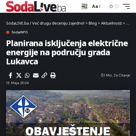
Aa
SodaLIVE.ba / Već drugu deceniju zajedno!
>
Blog
>
Aktuelnosti
>
Luka
SodaINFO
Planirana isključenja električne
energije na području grada
Lukavca
1 Min. Za Čitanje
13. Maja 2024.