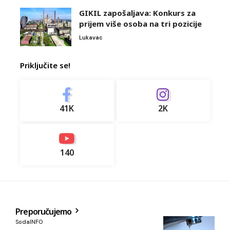
GIKIL zapošaljava: Konkurs za
prijem više osoba na tri pozicije
Lukavac
Priključite se!
41K
2K
140
Preporučujemo
SodaINFO