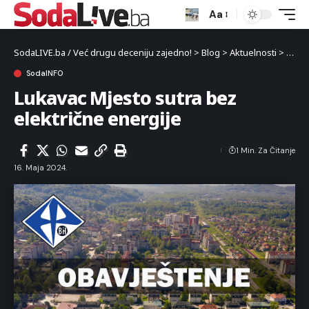
Aa
SodaLIVE.ba / Već drugu deceniju zajedno!
>
Blog
>
Aktuelnosti
>
Luka
SodaINFO
Lukavac Mjesto sutra bez
električne energije
1 Min. Za Čitanje
16. Maja 2024.