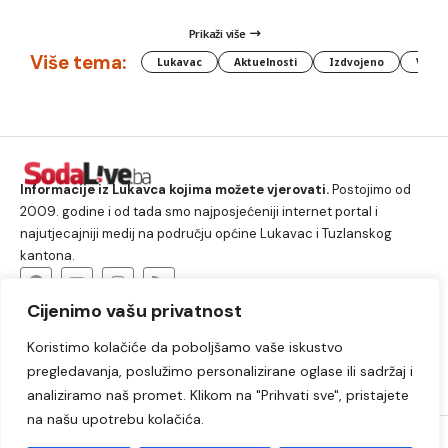
Prikaži više
Više tema:
Lukavac
Aktuelnosti
Izdvojeno
Vlada
Informacije iz Lukavca kojima možete vjerovati.
Postojimo od
2009. godine i od tada smo najposjećeniji internet portal i
najutjecajniji medij na području općine Lukavac i Tuzlanskog
kantona.
Cijenimo vašu privatnost
O nama
Koristimo kolačiće da poboljšamo vaše iskustvo
Lukavac
Društvo
Crna hronika
Sport
pregledavanja, poslužimo personalizirane oglase ili sadržaj i
Kultura
Kolumne
Slobodno vrijeme
analiziramo naš promet. Klikom na "Prihvati sve", pristajete
na našu upotrebu kolačića.
2009. – 2024. © Lukavački info portal – SodaLIVE.ba. Sva prava