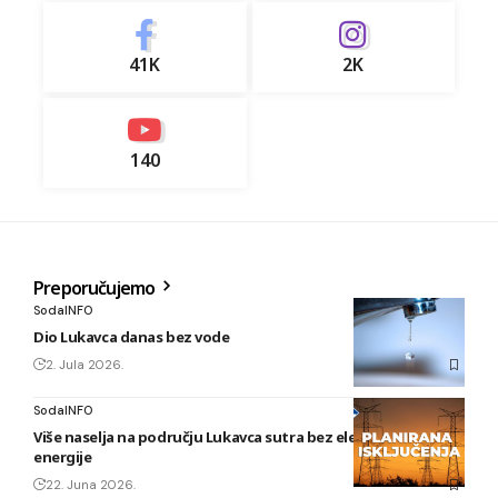
41K
2K
140
Preporučujemo
SodaINFO
Dio Lukavca danas bez vode
2. Jula 2026.
SodaINFO
Više naselja na području Lukavca sutra bez električne
energije
22. Juna 2026.