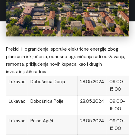
Prekidi ili ograničenja isporuke električne energije zbog
planiranih isključenja, odnosno ograničenja radi održavanja,
remonta, priključenja novih kupaca, kao i drugih
investicijskih radova.
Lukavac
Dobošnica Donja
28.05.2024
09:00-
15:00
Lukavac
Dobošnica Polje
28.05.2024
09:00-
15:00
Lukavac
Prline Agići
28.05.2024
09:00-
15:00