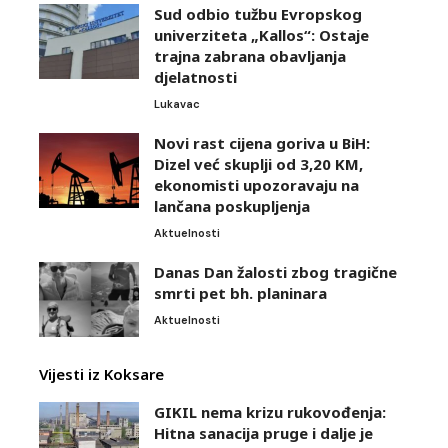
Sud odbio tužbu Evropskog
univerziteta „Kallos“: Ostaje
trajna zabrana obavljanja
djelatnosti
Lukavac
Novi rast cijena goriva u BiH:
Dizel već skuplji od 3,20 KM,
ekonomisti upozoravaju na
lančana poskupljenja
Aktuelnosti
Danas Dan žalosti zbog tragične
smrti pet bh. planinara
Aktuelnosti
Vijesti iz Koksare
GIKIL nema krizu rukovođenja:
Hitna sanacija pruge i dalje je