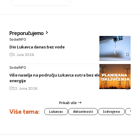
Preporučujemo
SodaINFO
Dio Lukavca danas bez vode
2. Jula 2026.
SodaINFO
Više naselja na području Lukavca sutra bez električne
energije
22. Juna 2026.
Prikaži više
Više tema:
Lukavac
Aktuelnosti
Izdvojeno
Vlada