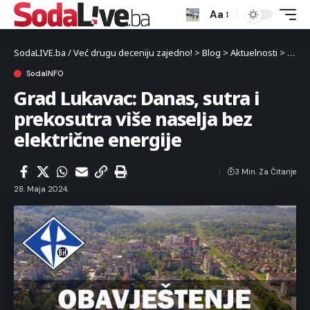
Aa
SodaLIVE.ba / Već drugu deceniju zajedno!
>
Blog
>
Aktuelnosti
>
Luka
SodaINFO
Grad Lukavac: Danas, sutra i
prekosutra više naselja bez
električne energije
3 Min. Za Čitanje
28. Maja 2024.