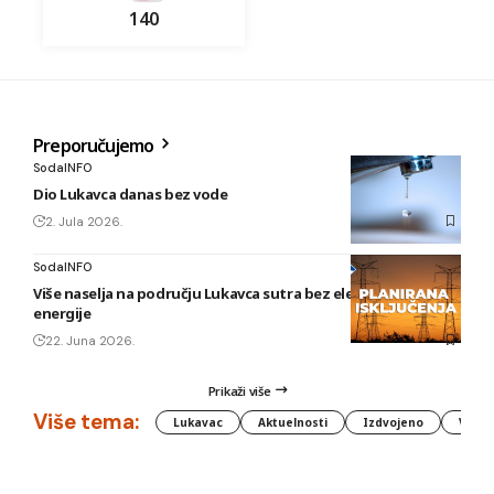
140
Preporučujemo
SodaINFO
Dio Lukavca danas bez vode
2. Jula 2026.
SodaINFO
Više naselja na području Lukavca sutra bez električne
energije
22. Juna 2026.
Prikaži više
Više tema:
Lukavac
Aktuelnosti
Izdvojeno
Vlada