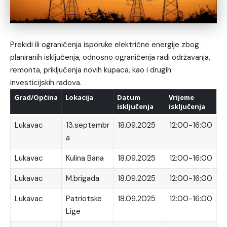
Prekidi ili ograničenja isporuke električne energije zbog
planiranih isključenja, odnosno ograničenja radi održavanja,
remonta, priključenja novih kupaca, kao i drugih
investicijskih radova.
Grad/Općina
Lokacija
Datum
Vrijeme
isključenja
isključenja
Lukavac
13.septembr
18.09.2025
12:00-16:00
a
Lukavac
Kulina Bana
18.09.2025
12:00-16:00
Lukavac
M.brigada
18.09.2025
12:00-16:00
Lukavac
Patriotske
18.09.2025
12:00-16:00
Lige