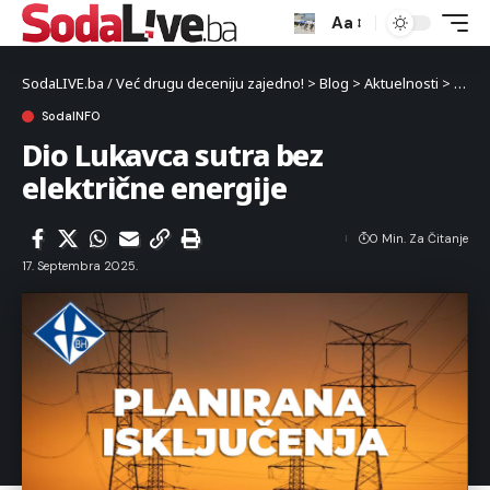
Aa
SodaLIVE.ba / Već drugu deceniju zajedno!
>
Blog
>
Aktuelnosti
>
Luka
SodaINFO
Dio Lukavca sutra bez
električne energije
0 Min. Za Čitanje
17. Septembra 2025.