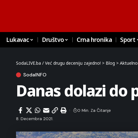
Lukavac
Društvo
Crna hronika
Sport
SodaLIVE.ba / Već drugu deceniju zajedno!
>
Blog
>
Aktuelno
SodaINFO
Danas dolazi do p
0 Min. Za Čitanje
8. Decembra 2021.