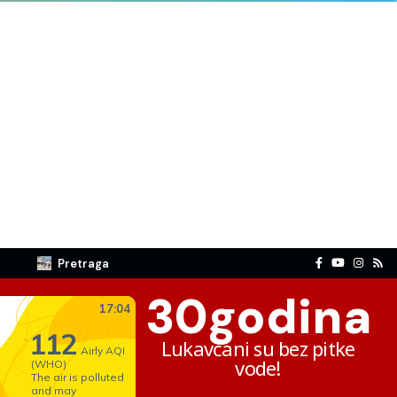
Pretraga
30
godina
Lukavčani su bez pitke
vode!