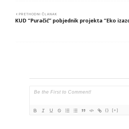
PRETHODNI ČLANAK
KUD “Puračić” pobjednik projekta “Eko izaz
{}
[+]