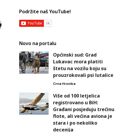
Podržite naš YouTube!
Novo na portalu
Općinski sud: Grad
Lukavac mora platiti
štetu na vozilu koju su
prouzrokovali psi lutalice
Crna Hronika
Više od 100 letjelica
registrovano u BiH:
Građani posjeduju trećinu
flote, ali većina aviona je
stara i po nekoliko
decenija