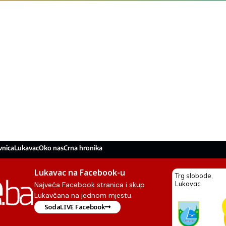
vnica
Lukavac
Oko nas
Crna hronika
Lukavac na Facebook-u
Najveća Facebook stranica i skup
Lukavčana na jednom mjestu.
SodaLIVE Facebook