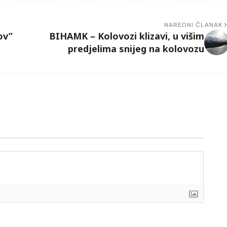
NAREDNI ČLANAK
ov”
BIHAMK – Kolovozi klizavi, u višim
predjelima snijeg na kolovozu