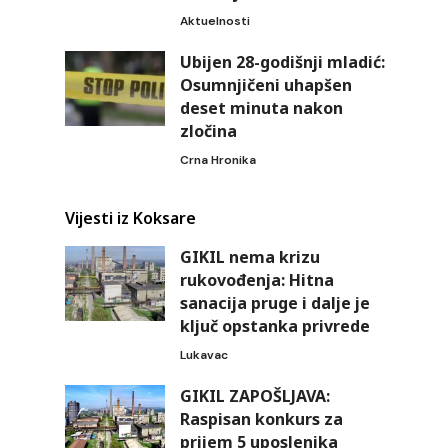
Aktuelnosti
Ubijen 28-godišnji mladić:
Osumnjičeni uhapšen
deset minuta nakon
zločina
Crna Hronika
Vijesti iz Koksare
GIKIL nema krizu
rukovođenja: Hitna
sanacija pruge i dalje je
ključ opstanka privrede
Lukavac
GIKIL ZAPOŠLJAVA:
Raspisan konkurs za
prijem 5 uposlenika