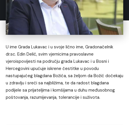
U ime Grada Lukavac i u svoje lično ime, Gradonačelnik
dr.sc. Edin Delić, svim vjernicima pravoslavne
vjeroispovijesti na području grada Lukavac i u Bosni i
Hercegovini upućuje iskrene čestitke u povodu
nastupajućeg blagdana Božića, sa željom da Božić dočekaju
u zdravlju i sreći sa najbližima, te da radost blagdana
podijele sa prijateljima i komšijama u duhu međusobnog
poštovanja, razumijevanja, tolerancije i suživota.