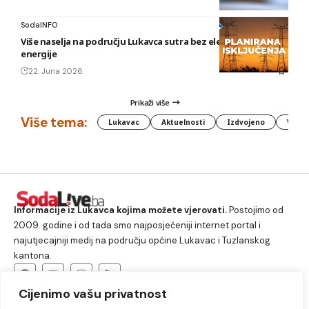
SodaINFO
Više naselja na području Lukavca sutra bez električne
energije
22. Juna 2026.
Prikaži više
Više tema:
Lukavac
Aktuelnosti
Izdvojeno
Vlada
Informacije iz Lukavca kojima možete vjerovati.
Postojimo od
2009. godine i od tada smo najposjećeniji internet portal i
najutjecajniji medij na području općine Lukavac i Tuzlanskog
kantona.
Cijenimo vašu privatnost