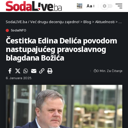
Aa
SodaLIVE.ba / Već drugu deceniju zajedno!
>
Blog
>
Aktuelnosti
>
Luka
SodaINFO
Čestitka Edina Delića povodom
nastupajućeg pravoslavnog
blagdana Božića
0 Min. Za Čitanje
6. Januara 2025.