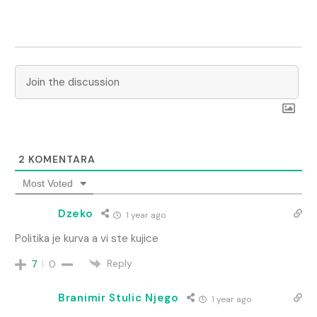
2
KOMENTARA
Most Voted
Dzeko
1 year ago
Politika je kurva a vi ste kujice
Reply
7
0
Branimir Stulic Njego
1 year ago