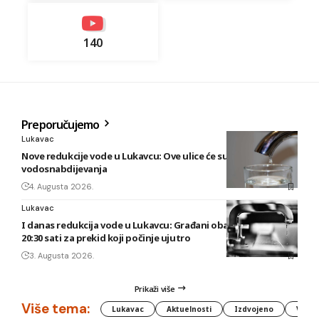
140
Preporučujemo
Lukavac
Nove redukcije vode u Lukavcu: Ove ulice će sutra biti bez
vodosnabdijevanja
4. Augusta 2026.
Lukavac
I danas redukcija vode u Lukavcu: Građani obaviješteni tek u
20:30 sati za prekid koji počinje ujutro
3. Augusta 2026.
Prikaži više
Više tema:
Lukavac
Aktuelnosti
Izdvojeno
Vlada