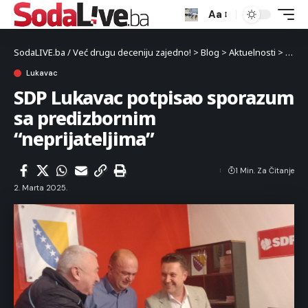
Aa
SodaLIVE.ba / Već drugu deceniju zajedno!
>
Blog
>
Aktuelnosti
>
Luka
Lukavac
SDP Lukavac potpisao sporazum
sa predizbornim
“neprijateljima”
1 Min. Za Čitanje
2. Marta 2025.