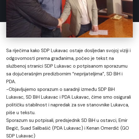
Sa riječima kako SDP Lukavac ostaje dosljedan svojoj viziji i
odgovornosti prema građanima, počeo je tekst na
službenoj stranici SDP Lukavac o potpisanom sporazumu
sa dojučerašnjim predizbornim “neprijateljima”, SD BiH i
PDA.
-Objavljujemo sporazum o saradnji između SDP BiH
Lukavac, SD BiH Lukavac i PDA Lukavac, čime smo osigurali
političku stabilnost i napredak za sve stanovnike Lukavca,
piše u tekstu.
Sporazum su potpisali, predsjednik SD BiH u ostavci, Emir
Begić, Suad Salibašić (PDA Lukavac) i Kenan Omerdić (GO
SDP Lukavac)