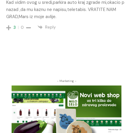
Kad vidim ovog u sredi,parkira auto kraj zgrade mi,okacio p
nazad ,da mu kaznu ne napisu,teletabis. VRATITE NAM
GRAD,Mars iz moje avlije.
Reply
3
0
- Marketing -