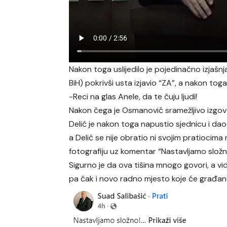
Nakon toga uslijedilo je pojedinačno izjaš
BiH) pokrivši usta izjavio “ZA”, a nakon toga
-Reci na glas Anele, da te čuju ljudi!
Nakon čega je Osmanović sramežljivo izgov
Delić je nakon toga napustio sjednicu i da
a Delić se nije obratio ni svojim pratiocim
fotografiju uz komentar “Nastavljamo složn
Sigurno je da ova tišina mnogo govori, a vi
pa čak i novo radno mjesto koje će građan