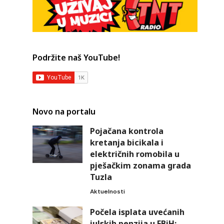
Podržite naš YouTube!
Novo na portalu
Pojačana kontrola
kretanja bicikala i
električnih romobila u
pješačkim zonama grada
Tuzla
Aktuelnosti
Počela isplata uvećanih
julskih penzija u FBiH: