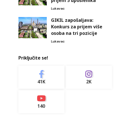
prijem 5 uposlenika
Lukavac
GIKIL zapošaljava:
Konkurs za prijem više
osoba na tri pozicije
Lukavac
Priključite se!
41K
2K
140