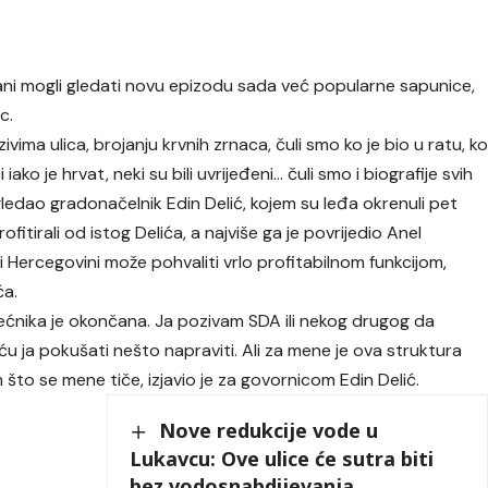
ani mogli gledati novu epizodu sada već popularne sapunice,
c.
azivima ulica, brojanju krvnih zrnaca, čuli smo ko je bio u ratu, k
 iako je hrvat, neki su bili uvrijeđeni… čuli smo i biografije svih
e izgledao gradonačelnik Edin Delić, kojem su leđa okrenuli pet
ofitirali od istog Delića, a najviše ga je povrijedio Anel
 i Hercegovini može pohvaliti vrlo profitabilnom funkcijom,
ća.
ijećnika je okončana. Ja pozivam SDA ili nekog drugog da
i ću ja pokušati nešto napraviti. Ali za mene je ova struktura
m što se mene tiče, izjavio je za govornicom Edin Delić.
Nove redukcije vode u
Lukavcu: Ove ulice će sutra biti
bez vodosnabdijevanja