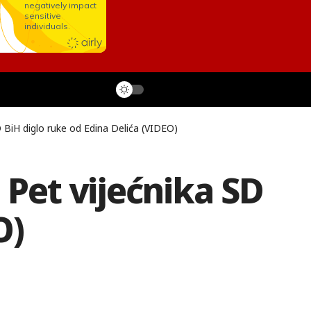
D BiH diglo ruke od Edina Delića (VIDEO)
 Pet vijećnika SD
O)