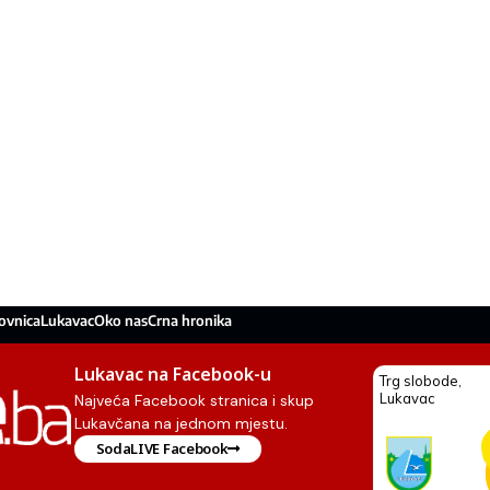
ovnica
Lukavac
Oko nas
Crna hronika
Lukavac na Facebook-u
Najveća Facebook stranica i skup
Lukavčana na jednom mjestu.
SodaLIVE Facebook