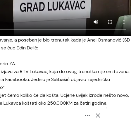
njavanje, a poseban je bio trenutak kada je Anel Osmanović (SD
 se čuo Edin Delić:
orio ZA.
o izjavu za RTV Lukavac, koja do ovog trenutka nije emitovana,
a na Facebooku. Jedino je Salibašić objavio zajedničku
o”.
djet ćemo koliko će da košta. Ucjene uvijek izrode nešto novo,
e Lukavca koštati oko 250.000KM za četiri godine.