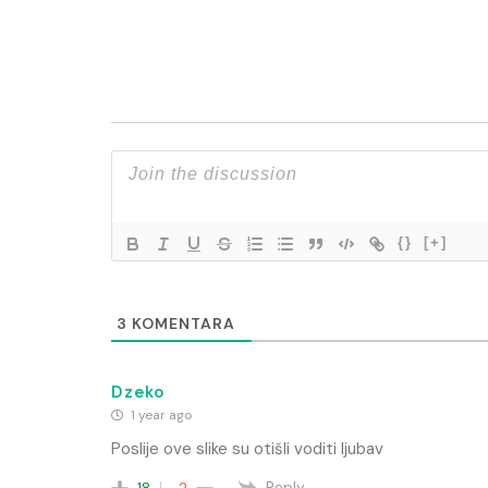
{}
[+]
3
KOMENTARA
Dzeko
1 year ago
Poslije ove slike su otišli voditi ljubav
Reply
18
-2