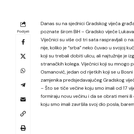
Danas su na sjednici Gradskog vijeća građ
poznate širom BiH – Gradsko vijeće Lukava
Podijeli
Vijećnici su više od tri sata raspravljali o n
nije, koliko je “srba” neko čuvao u svojoj kući
koji su trebali dobiti ulicu, ali najtužnije j
stranačkih kolega. Vijećnici koji su mnogo pr
Osmanović, jedan od rijetkih koji se u Bosni
zamjenika predsjedavajućeg Gradskog vije
– Što se tiče većine koju smo imali od 17 v
formiraju novu većinu i da se obrati meni il
koju smo imali završila svoj dio posla, bare