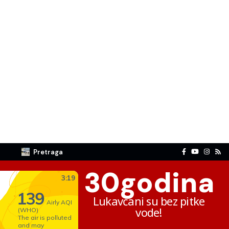
Pretraga
30
godina
Lukavčani su bez pitke
vode!