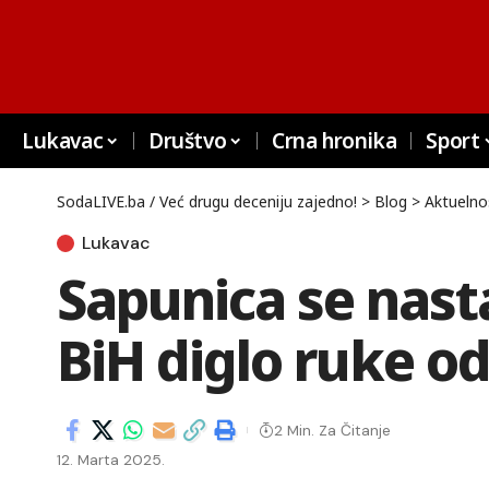
Lukavac
Društvo
Crna hronika
Sport
SodaLIVE.ba / Već drugu deceniju zajedno!
>
Blog
>
Aktuelno
Lukavac
Sapunica se nasta
BiH diglo ruke od
2 Min. Za Čitanje
12. Marta 2025.