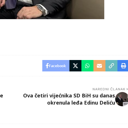
Facebook
NAREDNI ČLANAK
te
Ova četiri vijećnika SD BiH su danas
okrenula leđa Edinu Deliću