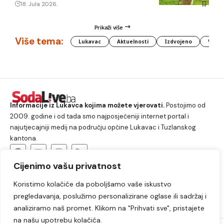
18. Jula 2026.
Prikaži više
Više tema:
Lukavac
Aktuelnosti
Izdvojeno
Vlada
Informacije iz Lukavca kojima možete vjerovati.
Postojimo od
2009. godine i od tada smo najposjećeniji internet portal i
najutjecajniji medij na području općine Lukavac i Tuzlanskog
kantona.
Cijenimo vašu privatnost
O nama
Koristimo kolačiće da poboljšamo vaše iskustvo
Lukavac
Društvo
Crna hronika
Sport
pregledavanja, poslužimo personalizirane oglase ili sadržaj i
Kultura
Kolumne
Slobodno vrijeme
analiziramo naš promet. Klikom na "Prihvati sve", pristajete
na našu upotrebu kolačića.