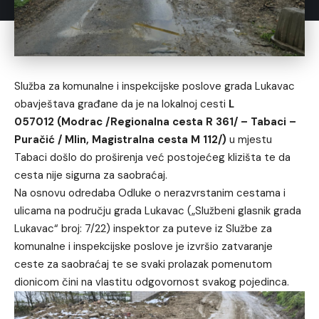
Služba za komunalne i inspekcijske poslove grada Lukavac
obavještava građane da je na lokalnoj cesti
L
057012
(Modrac /Regionalna cesta R 361/ – Tabaci –
Puračić / Mlin, Magistralna cesta M 112/)
u mjestu
Tabaci došlo do proširenja već postojećeg klizišta te da
cesta nije sigurna za saobraćaj.
Na osnovu odredaba Odluke o nerazvrstanim cestama i
ulicama na području grada Lukavac („Službeni glasnik grada
Lukavac“ broj: 7/22) inspektor za puteve iz Službe za
komunalne i inspekcijske poslove je izvršio zatvaranje
ceste za saobraćaj te se svaki prolazak pomenutom
dionicom čini na vlastitu odgovornost svakog pojedinca.