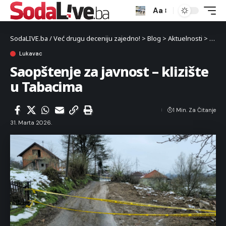
Aa
SodaLIVE.ba / Već drugu deceniju zajedno!
>
Blog
>
Aktuelnosti
>
Luka
Lukavac
Saopštenje za javnost – klizište
u Tabacima
1 Min. Za Čitanje
31. Marta 2026.