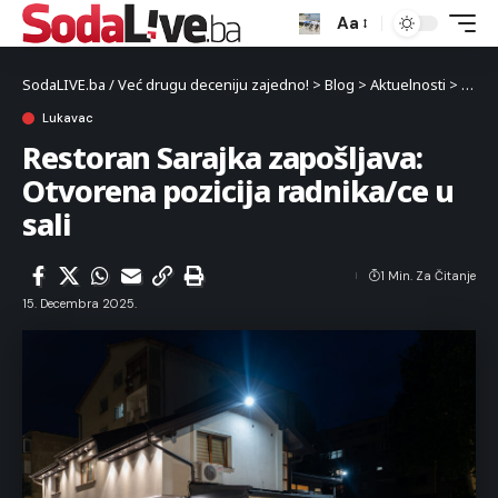
Aa
SodaLIVE.ba / Već drugu deceniju zajedno!
>
Blog
>
Aktuelnosti
>
Luka
Lukavac
Restoran Sarajka zapošljava:
Otvorena pozicija radnika/ce u
sali
1 Min. Za Čitanje
15. Decembra 2025.