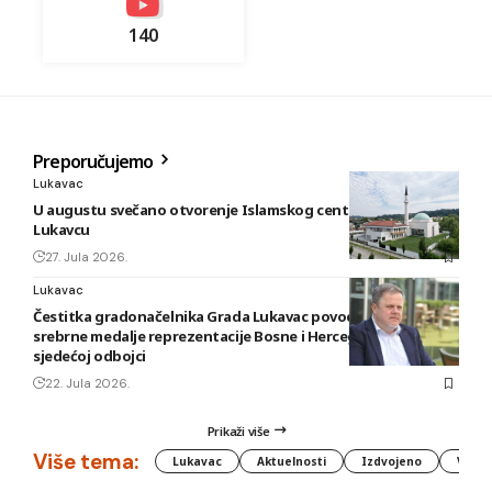
140
Preporučujemo
Lukavac
U augustu svečano otvorenje Islamskog centra i džamije u
Lukavcu
27. Jula 2026.
Lukavac
Čestitka gradonačelnika Grada Lukavac povodom osvajanja
srebrne medalje reprezentacije Bosne i Hercegovine u
sjedećoj odbojci
22. Jula 2026.
Prikaži više
Više tema:
Lukavac
Aktuelnosti
Izdvojeno
Vlada