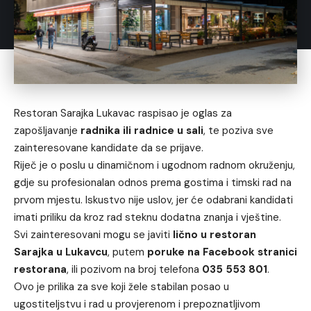
Restoran Sarajka Lukavac raspisao je oglas za
zapošljavanje
radnika ili radnice u sali
, te poziva sve
zainteresovane kandidate da se prijave.
Riječ je o poslu u dinamičnom i ugodnom radnom okruženju,
gdje su profesionalan odnos prema gostima i timski rad na
prvom mjestu. Iskustvo nije uslov, jer će odabrani kandidati
imati priliku da kroz rad steknu dodatna znanja i vještine.
Svi zainteresovani mogu se javiti
lično u restoran
Sarajka u Lukavcu
, putem
poruke na Facebook stranici
restorana
, ili pozivom na broj telefona
035 553 801
.
Ovo je prilika za sve koji žele stabilan posao u
ugostiteljstvu i rad u provjerenom i prepoznatljivom