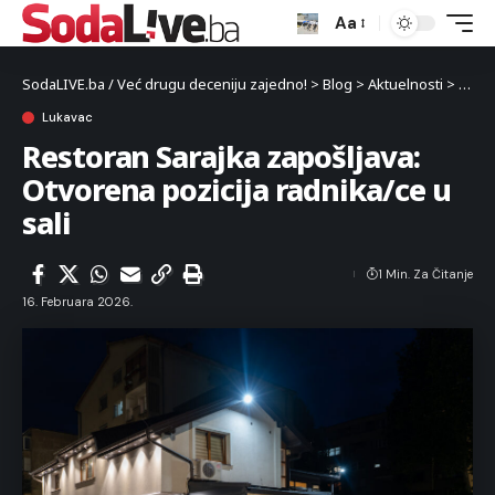
Aa
SodaLIVE.ba / Već drugu deceniju zajedno!
>
Blog
>
Aktuelnosti
>
Luka
Lukavac
Restoran Sarajka zapošljava:
Otvorena pozicija radnika/ce u
sali
1 Min. Za Čitanje
16. Februara 2026.