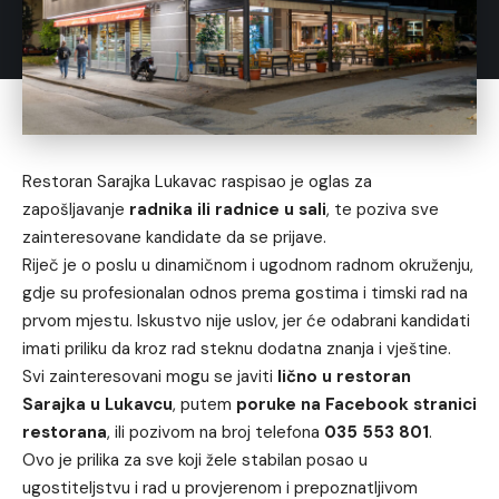
Restoran Sarajka Lukavac raspisao je oglas za
zapošljavanje
radnika ili radnice u sali
, te poziva sve
zainteresovane kandidate da se prijave.
Riječ je o poslu u dinamičnom i ugodnom radnom okruženju,
gdje su profesionalan odnos prema gostima i timski rad na
prvom mjestu. Iskustvo nije uslov, jer će odabrani kandidati
imati priliku da kroz rad steknu dodatna znanja i vještine.
Svi zainteresovani mogu se javiti
lično u restoran
Sarajka u Lukavcu
, putem
poruke na Facebook stranici
restorana
, ili pozivom na broj telefona
035 553 801
.
Ovo je prilika za sve koji žele stabilan posao u
ugostiteljstvu i rad u provjerenom i prepoznatljivom