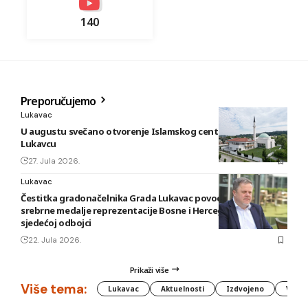
140
Preporučujemo
Lukavac
U augustu svečano otvorenje Islamskog centra i džamije u
Lukavcu
27. Jula 2026.
Lukavac
Čestitka gradonačelnika Grada Lukavac povodom osvajanja
srebrne medalje reprezentacije Bosne i Hercegovine u
sjedećoj odbojci
22. Jula 2026.
Prikaži više
Više tema:
Lukavac
Aktuelnosti
Izdvojeno
Vlada