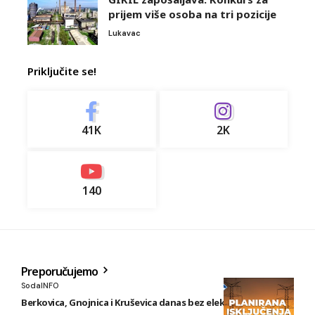
prijem više osoba na tri pozicije
Lukavac
Priključite se!
41K
2K
140
Preporučujemo
SodaINFO
Berkovica, Gnojnica i Kruševica danas bez električne energije