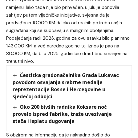
namjenu. Iako tada nije bio prihvaćen, u julu je ponovila
zahtjev putem vijećničke inicijative, svjesna da je
predviđenih 10.000 KM daleko od realnih potreba naših
sugrađana koji se suočavaju s malignim oboljenjima.
Podsjećanja radi, 2023. godine za ovu stavku bilo planirano
143.000 KM, a već naredne godine taj iznos je pao na
80.000 KM, da bi u 2025. godini bio drastično smanjen na
trenutni nivo.
Čestitka gradonačelnika Grada Lukavac
povodom osvajanja srebrne medalje
reprezentacije Bosne i Hercegovine u
sjedećoj odbojci
Oko 200 bivših radnika Koksare noć
provelo ispred fabrike, traže uvezivanje
staža i isplatu dugovanja
S obzirom na informaciju da je naknadno došlo do