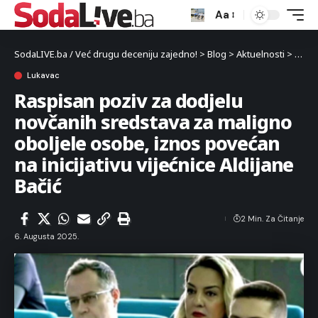
Aa
SodaLIVE.ba / Već drugu deceniju zajedno!
>
Blog
>
Aktuelnosti
>
Luka
Lukavac
Raspisan poziv za dodjelu
novčanih sredstava za maligno
oboljele osobe, iznos povećan
na inicijativu vijećnice Aldijane
Bačić
2 Min. Za Čitanje
6. Augusta 2025.