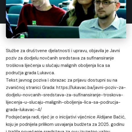
Službe za društvene djelatnosti i upravu, objavila je Javni
poziv za dodjelu novčanih sredstava za sufinansiranje
troškova liječenja u slučaju malignih oboljenja lica sa
područja grada Lukavca.
Tekst javnog poziva i obrazac za prijavu dostupni su na
zvaničnoj stranici Grada:
https://lukavac.ba/javni-poziv-za-
dodjelu-novcanih-sredstava-za-sufinansiranje-troskova-
lijecenja-u-slucaju-malignih-oboljenja-lica-sa-podrucja-
grada-lukavac-4/
Podsjećanja radi, riječ je o inicijativi vijećnice Aldijane Bačić,
koju je podnijela prilikom usvajanja budžeta za 2025. godinu
i tražila povećanje sredstava za ovu izuzetno važnu