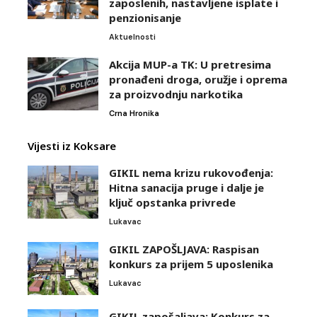
zaposlenih, nastavljene isplate i
penzionisanje
Aktuelnosti
Akcija MUP-a TK: U pretresima
pronađeni droga, oružje i oprema
za proizvodnju narkotika
Crna Hronika
Vijesti iz Koksare
GIKIL nema krizu rukovođenja:
Hitna sanacija pruge i dalje je
ključ opstanka privrede
Lukavac
GIKIL ZAPOŠLJAVA: Raspisan
konkurs za prijem 5 uposlenika
Lukavac
GIKIL zapošaljava: Konkurs za