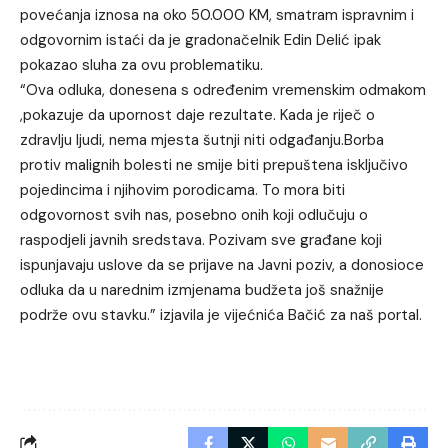
povećanja iznosa na oko 50.000 KM, smatram ispravnim i
odgovornim istaći da je gradonačelnik Edin Delić ipak
pokazao sluha za ovu problematiku.
“Ova odluka, donesena s određenim vremenskim odmakom
,pokazuje da upornost daje rezultate. Kada je riječ o
zdravlju ljudi, nema mjesta šutnji niti odgađanju.Borba
protiv malignih bolesti ne smije biti prepuštena isključivo
pojedincima i njihovim porodicama. To mora biti
odgovornost svih nas, posebno onih koji odlučuju o
raspodjeli javnih sredstava. Pozivam sve građane koji
ispunjavaju uslove da se prijave na Javni poziv, a donosioce
odluka da u narednim izmjenama budžeta još snažnije
podrže ovu stavku.” izjavila je vijećnića Bačić za naš portal.