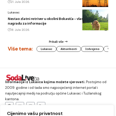
21. Jula 2026.
Lukavac
Nestao zlatni retriver u okolini Bokavića – vlasnik nudi
nagradu za informacije
18. Jula 2026.
Prikaži više
Više tema:
Lukavac
Aktuelnosti
Izdvojeno
Vlada
Informacije iz Lukavca kojima možete vjerovati.
Postojimo od
2009. godine i od tada smo najposjećeniji internet portal i
najutjecajniji medij na području općine Lukavac i Tuzlanskog
kantona.
Cijenimo vašu privatnost