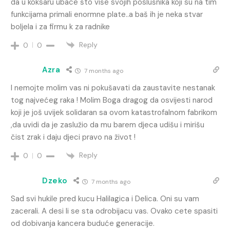
da u koksaru ubace što više svojih poslušnika koji su na tim
funkcijama primali enormne plate..a baš ih je neka stvar
boljela i za firmu k za radnike
Reply
0
0
Azra
7 months ago
I nemojte molim vas ni pokušavati da zaustavite nestanak
tog najvećeg raka ! Molim Boga dragog da osvijesti narod
koji je još uvijek solidaran sa ovom katastrofalnom fabrikom
,da uvidi da je zaslužio da mu barem djeca udišu i mirišu
čist zrak i daju djeci pravo na život !
Reply
0
0
Dzeko
7 months ago
Sad svi hukile pred kucu Halilagica i Delica. Oni su vam
zacerali. A desi li se sta odrobijacu vas. Ovako cete spasiti
od dobivanja kancera buduće generacije.