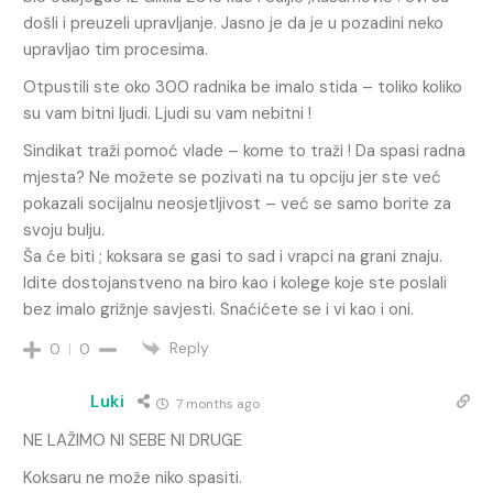
došli i preuzeli upravljanje. Jasno je da je u pozadini neko
upravljao tim procesima.
Otpustili ste oko 300 radnika be imalo stida – toliko koliko
su vam bitni ljudi. Ljudi su vam nebitni !
Sindikat traži pomoć vlade – kome to traži ! Da spasi radna
mjesta? Ne možete se pozivati na tu opciju jer ste već
pokazali socijalnu neosjetljivost – već se samo borite za
svoju bulju.
Ša će biti ; koksara se gasi to sad i vrapci na grani znaju.
Idite dostojanstveno na biro kao i kolege koje ste poslali
bez imalo grižnje savjesti. Snaćićete se i vi kao i oni.
Reply
0
0
Luki
7 months ago
NE LAŽIMO NI SEBE NI DRUGE
Koksaru ne može niko spasiti.