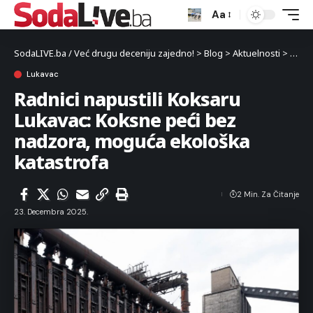
Aa
SodaLIVE.ba / Već drugu deceniju zajedno!
>
Blog
>
Aktuelnosti
>
Luka
Lukavac
Radnici napustili Koksaru
Lukavac: Koksne peći bez
nadzora, moguća ekološka
katastrofa
2 Min. Za Čitanje
23. Decembra 2025.