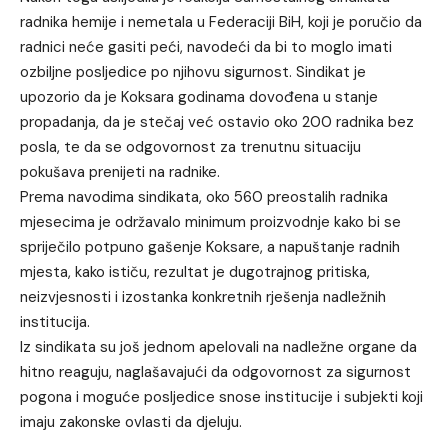
radnika hemije i nemetala u Federaciji BiH, koji je poručio da
radnici neće gasiti peći, navodeći da bi to moglo imati
ozbiljne posljedice po njihovu sigurnost. Sindikat je
upozorio da je Koksara godinama dovođena u stanje
propadanja, da je stečaj već ostavio oko 200 radnika bez
posla, te da se odgovornost za trenutnu situaciju
pokušava prenijeti na radnike.
Prema navodima sindikata, oko 560 preostalih radnika
mjesecima je održavalo minimum proizvodnje kako bi se
spriječilo potpuno gašenje Koksare, a napuštanje radnih
mjesta, kako ističu, rezultat je dugotrajnog pritiska,
neizvjesnosti i izostanka konkretnih rješenja nadležnih
institucija.
Iz sindikata su još jednom apelovali na nadležne organe da
hitno reaguju, naglašavajući da odgovornost za sigurnost
pogona i moguće posljedice snose institucije i subjekti koji
imaju zakonske ovlasti da djeluju.