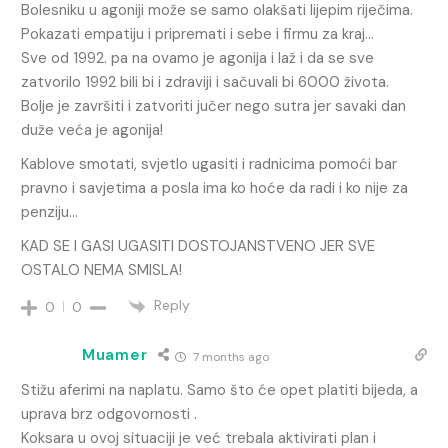
Bolesniku u agoniji može se samo olakšati lijepim riječima.
Pokazati empatiju i pripremati i sebe i firmu za kraj…
Sve od 1992. pa na ovamo je agonija i laž i da se sve
zatvorilo 1992 bili bi i zdraviji i sačuvali bi 6000 života.
Bolje je završiti i zatvoriti jučer nego sutra jer savaki dan
duže veća je agonija!
Kablove smotati, svjetlo ugasiti i radnicima pomoći bar
pravno i savjetima a posla ima ko hoće da radi i ko nije za
penziju…
KAD SE I GASI UGASITI DOSTOJANSTVENO JER SVE
OSTALO NEMA SMISLA!
Reply
0
0
Muamer
7 months ago
Stižu aferimi na naplatu. Samo što će opet platiti bijeda, a
uprava brz odgovornosti .
Koksara u ovoj situaciji je već trebala aktivirati plan i