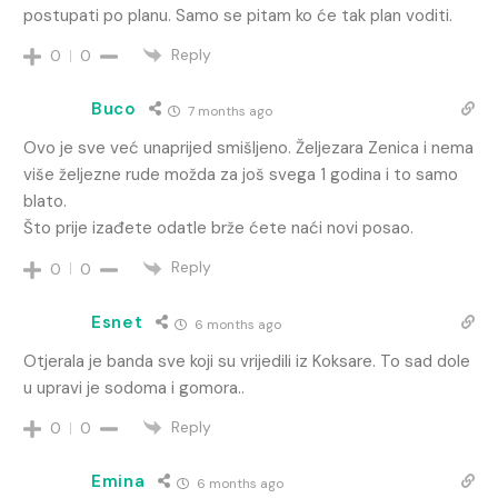
postupati po planu. Samo se pitam ko će tak plan voditi.
Reply
0
0
Buco
7 months ago
Ovo je sve već unaprijed smišljeno. Željezara Zenica i nema
više željezne rude možda za još svega 1 godina i to samo
blato.
Što prije izađete odatle brže ćete naći novi posao.
Reply
0
0
Esnet
6 months ago
Otjerala je banda sve koji su vrijedili iz Koksare. To sad dole
u upravi je sodoma i gomora..
Reply
0
0
Emina
6 months ago