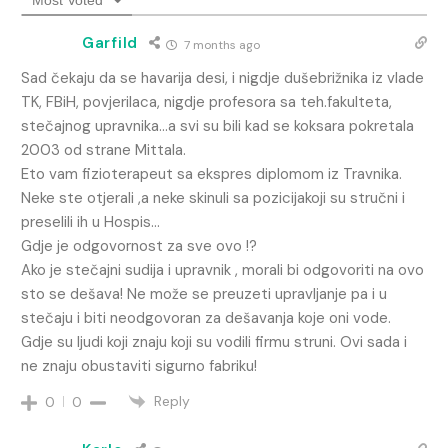
Garfild
7 months ago
Sad čekaju da se havarija desi, i nigdje dušebrižnika iz vlade
TK, FBiH, povjerilaca, nigdje profesora sa teh.fakulteta,
stečajnog upravnika…a svi su bili kad se koksara pokretala
2003 od strane Mittala.
Eto vam fizioterapeut sa ekspres diplomom iz Travnika.
Neke ste otjerali ,a neke skinuli sa pozicijakoji su stručni i
preselili ih u Hospis…
Gdje je odgovornost za sve ovo !?
Ako je stečajni sudija i upravnik , morali bi odgovoriti na ovo
sto se dešava! Ne može se preuzeti upravljanje pa i u
stečaju i biti neodgovoran za dešavanja koje oni vode.
Gdje su ljudi koji znaju koji su vodili firmu struni. Ovi sada i
ne znaju obustaviti sigurno fabriku!
Reply
0
0