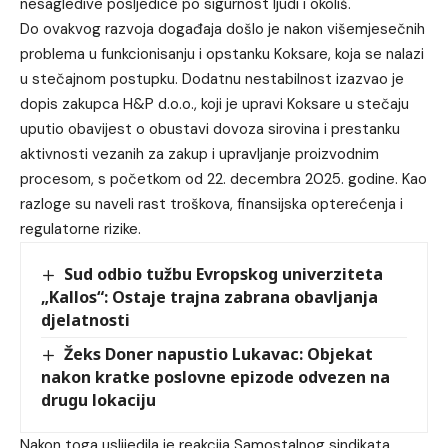
nesagledive posljedice po sigurnost ljudi i okoliš.
Do ovakvog razvoja događaja došlo je nakon višemjesečnih
problema u funkcionisanju i opstanku Koksare, koja se nalazi
u stečajnom postupku. Dodatnu nestabilnost izazvao je
dopis zakupca H&P d.o.o., koji je upravi Koksare u stečaju
uputio obavijest o obustavi dovoza sirovina i prestanku
aktivnosti vezanih za zakup i upravljanje proizvodnim
procesom, s početkom od 22. decembra 2025. godine. Kao
razloge su naveli rast troškova, finansijska opterećenja i
regulatorne rizike.
Sud odbio tužbu Evropskog univerziteta
„Kallos“: Ostaje trajna zabrana obavljanja
djelatnosti
Žeks Doner napustio Lukavac: Objekat
nakon kratke poslovne epizode odvezen na
drugu lokaciju
Nakon toga uslijedila je reakcija Samostalnog sindikata