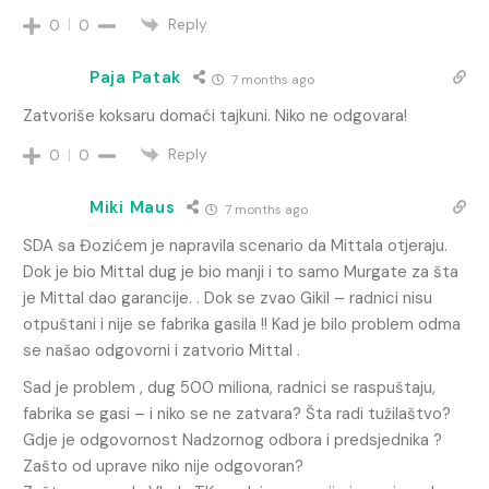
Reply
0
0
Paja Patak
7 months ago
Zatvoriše koksaru domaći tajkuni. Niko ne odgovara!
Reply
0
0
Miki Maus
7 months ago
SDA sa Đozićem je napravila scenario da Mittala otjeraju.
Dok je bio Mittal dug je bio manji i to samo Murgate za šta
je Mittal dao garancije. . Dok se zvao Gikil – radnici nisu
otpuštani i nije se fabrika gasila !! Kad je bilo problem odma
se našao odgovorni i zatvorio Mittal .
Sad je problem , dug 500 miliona, radnici se raspuštaju,
fabrika se gasi – i niko se ne zatvara? Šta radi tužilaštvo?
Gdje je odgovornost Nadzornog odbora i predsjednika ?
Zašto od uprave niko nije odgovoran?