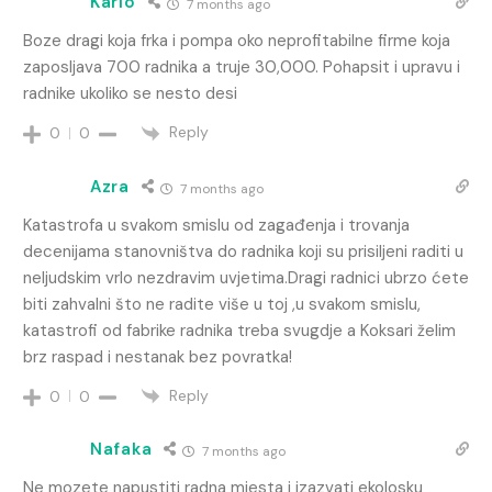
Karlo
7 months ago
Boze dragi koja frka i pompa oko neprofitabilne firme koja
zaposljava 700 radnika a truje 30,000. Pohapsit i upravu i
radnike ukoliko se nesto desi
Reply
0
0
Azra
7 months ago
Katastrofa u svakom smislu od zagađenja i trovanja
decenijama stanovništva do radnika koji su prisiljeni raditi u
neljudskim vrlo nezdravim uvjetima.Dragi radnici ubrzo ćete
biti zahvalni što ne radite više u toj ,u svakom smislu,
katastrofi od fabrike radnika treba svugdje a Koksari želim
brz raspad i nestanak bez povratka!
Reply
0
0
Nafaka
7 months ago
Ne mozete napustiti radna mjesta i izazvati ekolosku