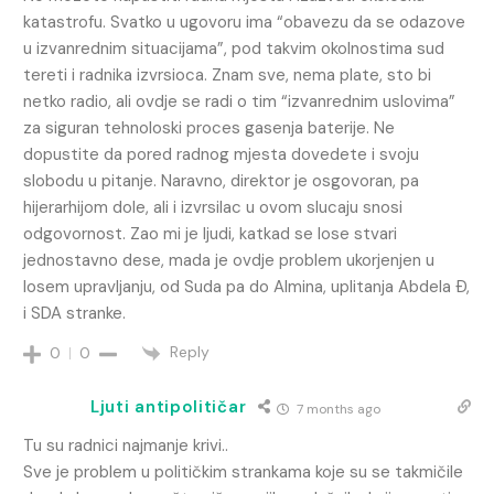
katastrofu. Svatko u ugovoru ima “obavezu da se odazove
u izvanrednim situacijama”, pod takvim okolnostima sud
tereti i radnika izvrsioca. Znam sve, nema plate, sto bi
netko radio, ali ovdje se radi o tim “izvanrednim uslovima”
za siguran tehnoloski proces gasenja baterije. Ne
dopustite da pored radnog mjesta dovedete i svoju
slobodu u pitanje. Naravno, direktor je osgovoran, pa
hijerarhijom dole, ali i izvrsilac u ovom slucaju snosi
odgovornost. Zao mi je ljudi, katkad se lose stvari
jednostavno dese, mada je ovdje problem ukorjenjen u
losem upravljanju, od Suda pa do Almina, uplitanja Abdela Ð,
i SDA stranke.
Reply
0
0
Ljuti antipolitičar
7 months ago
Tu su radnici najmanje krivi..
Sve je problem u političkim strankama koje su se takmičile