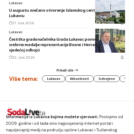
Lukavac
U augustu svečano otvorenje Islamskog centra i džamije u
Lukavcu
27. Jula 2026.
Lukavac
Čestitka gradonačelnika Grada Lukavac povodom osvajanja
srebrne medalje reprezentacije Bosne i Hercegovine u
sjedećoj odbojci
22. Jula 2026.
Prikaži više
Više tema:
Lukavac
Aktuelnosti
Izdvojeno
Vlada
Informacije iz Lukavca kojima možete vjerovati.
Postojimo od
2009. godine i od tada smo najposjećeniji internet portal i
najutjecajniji medij na području općine Lukavac i Tuzlanskog