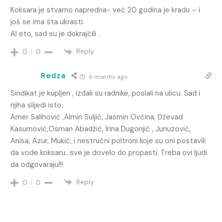
Koksara je stvarno napredna- već 20 godina je kradu – i
još se ima šta ukrasti.
Al eto, sad su je dokrajčili .
Reply
0
0
Redza
6 months ago
Sindikat je kupljen , izdali su radnike, poslali na ulicu. Sad i
njiha slijedi isto.
Amer Salihović ,Almin Suljić, Jasmin Ovčina, Dževad
Kasumović,Osman Abadžić, Irina Dugonjić , Junuzović,
Anisa, Azur, Mukić, i nestručni poltroni koje su oni postavili
da vode koksaru…sve je dovelo do propasti. Treba ovi ljudi
da odgovaraju!!!
Reply
0
0