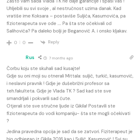
Zašto vam sada Vlada TK ne daje garancije i spasi vas !
Uhljebili su svi svoje , al nestručnost uzima danak. Kad
vratiše ime Koksara – postaviše Suljića, Kasumovića, pa
fizioterapeuta sve ode …. Pa šta ste očekivali od
Salihovića? Pa daleko bolji je Beganović A. i onsko kljakav.
Reply
0
0
Rus
7 months ago
Čorbu koju ste skuhali sad kusajte!
Gdje su oni moji su otnerali Mittala: suljić, turkić, kasumović,
i neslavni pravnik ! Gdje je dušebrižni profesor sa
teh.fakulteta. Gdje je Vlada TK ? Sad kad ste sve
smandrljali i pokvarili sad ćute.
Otjerali ste sve stručne ljude iz Gikila! Postavili ste
fizioterapeuta do vodi kompaniju- šta ste mogli očekivati
?
Jedina pravedna opcija je sad da se zatvori. Fiziterapeut je
bio odbjegao iz Gikila 2016 kao i Suljić ,Kasumović ! Svi su