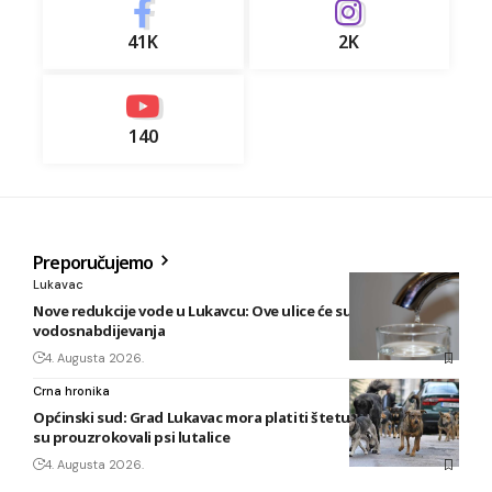
41K
2K
140
Preporučujemo
Lukavac
Nove redukcije vode u Lukavcu: Ove ulice će sutra biti bez
vodosnabdijevanja
4. Augusta 2026.
Crna hronika
Općinski sud: Grad Lukavac mora platiti štetu na vozilu koju
su prouzrokovali psi lutalice
4. Augusta 2026.