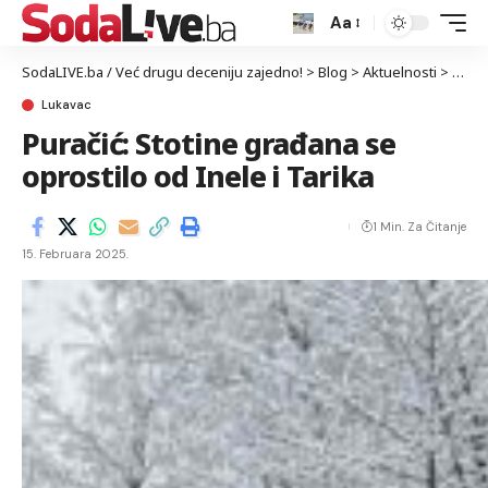
Aa
SodaLIVE.ba / Već drugu deceniju zajedno!
>
Blog
>
Aktuelnosti
>
Luka
Lukavac
Puračić: Stotine građana se
oprostilo od Inele i Tarika
1 Min. Za Čitanje
15. Februara 2025.