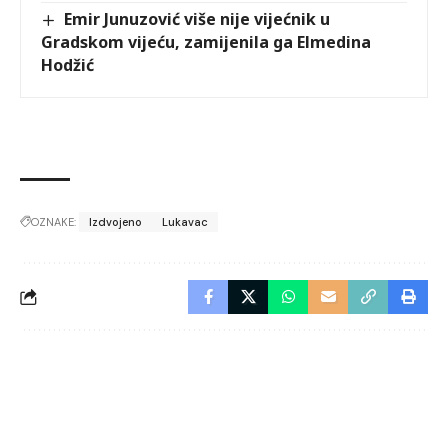
Emir Junuzović više nije vijećnik u
Gradskom vijeću, zamijenila ga Elmedina
Hodžić
OZNAKE:
Izdvojeno
Lukavac