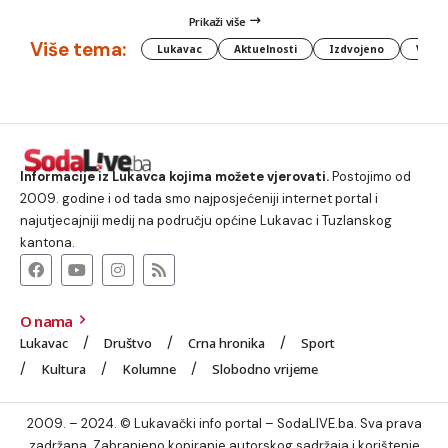
Prikaži više
Više tema:
Lukavac
Aktuelnosti
Izdvojeno
Vlada
Informacije iz Lukavca kojima možete vjerovati.
Postojimo od
2009. godine i od tada smo najposjećeniji internet portal i
najutjecajniji medij na području općine Lukavac i Tuzlanskog
kantona.
O nama
Lukavac
Društvo
Crna hronika
Sport
Kultura
Kolumne
Slobodno vrijeme
2009. – 2024. © Lukavački info portal – SodaLIVE.ba. Sva prava
zadržana. Zabranjeno kopiranje autorskog sadržaja i korištenje