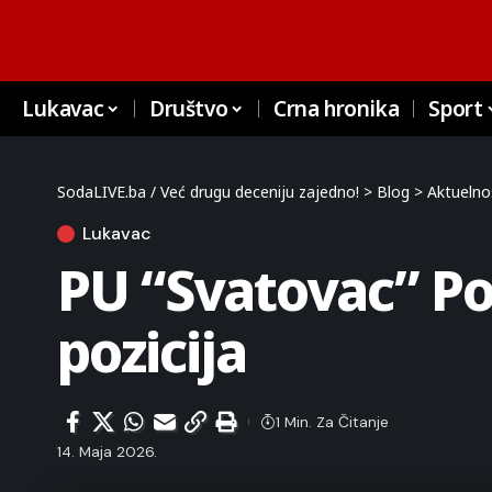
Lukavac
Društvo
Crna hronika
Sport
SodaLIVE.ba / Već drugu deceniju zajedno!
>
Blog
>
Aktuelno
Lukavac
PU “Svatovac” Pol
pozicija
1 Min. Za Čitanje
14. Maja 2026.