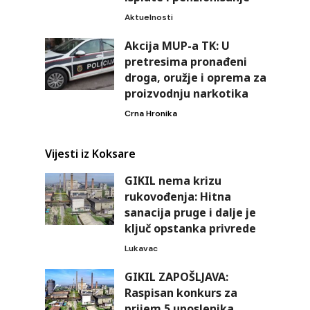
Aktuelnosti
Akcija MUP-a TK: U
pretresima pronađeni
droga, oružje i oprema za
proizvodnju narkotika
Crna Hronika
Vijesti iz Koksare
GIKIL nema krizu
rukovođenja: Hitna
sanacija pruge i dalje je
ključ opstanka privrede
Lukavac
GIKIL ZAPOŠLJAVA:
Raspisan konkurs za
prijem 5 uposlenika