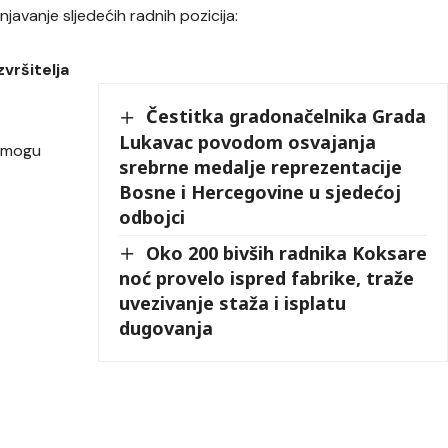
javanje sljedećih radnih pozicija:
zvršitelja
Čestitka gradonačelnika Grada
Lukavac povodom osvajanja
i mogu
srebrne medalje reprezentacije
Bosne i Hercegovine u sjedećoj
odbojci
Oko 200 bivših radnika Koksare
noć provelo ispred fabrike, traže
uvezivanje staža i isplatu
dugovanja