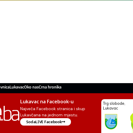
vnica
Lukavac
Oko nas
Crna hronika
Lukavac na Facebook-u
Najveća Facebook stranica i skup
Lukavčana na jednom mjestu.
SodaLIVE Facebook