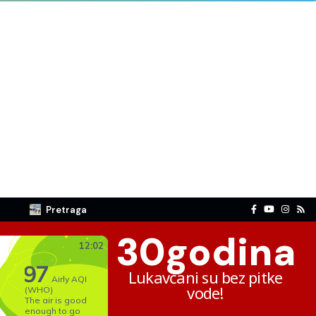
Pretraga
30
godina
Lukavčani su bez pitke
vode!