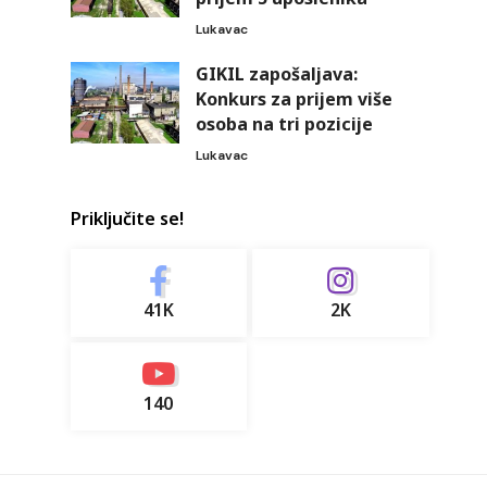
Lukavac
GIKIL zapošaljava:
Konkurs za prijem više
osoba na tri pozicije
Lukavac
Priključite se!
41K
2K
140