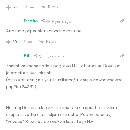
Reply
22
-3
Dzeko
6 years ago
Armando pripadnik nacionalne manjine
Reply
19
-1
Bili
6 years ago
Zanimljiva imena na listi pogotvo N.F. iz Puracica. Dovoljno
je procitati ovaj clanak
(
http://bhstring.net/tuzlauslikama/tuzlarije/viewnewnewsc.
php?id=24362
)
Hej moj Delicu sa kakvim ljudima si se ti upustio ali vidim
okupio si zadnji olos i sljam oko sebe. Pocev od onog
“vozaca” Broza pa do ovakvih kao sto je N.F…