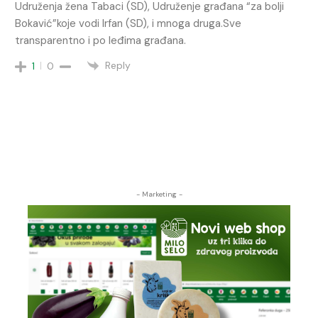
Udruženja žena Tabaci (SD), Udruženje građana “za bolji
Bokavić”koje vodi Irfan (SD), i mnoga druga.Sve
transparentno i po leđima građana.
Reply
1
0
- Marketing -