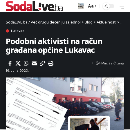
Aa
SodaLIVE.ba / Već drugu deceniju zajedno!
>
Blog
>
Aktuelnosti
>
Luka
Lukavac
Podobni aktivisti na račun
građana općine Lukavac
4 Min. Za Čitanje
16. Juna 2020.