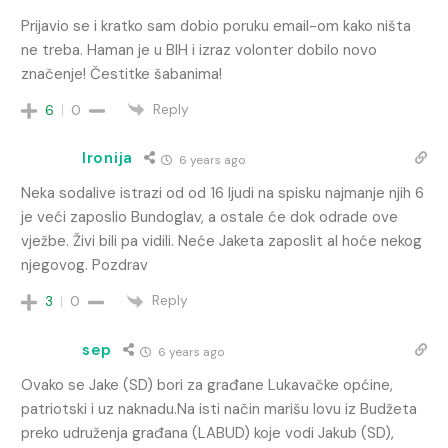
Prijavio se i kratko sam dobio poruku email-om kako ništa
ne treba. Haman je u BIH i izraz volonter dobilo novo
značenje! Čestitke šabanima!
Reply
6
0
Ironija
6 years ago
Neka sodalive istrazi od od 16 ljudi na spisku najmanje njih 6
je veći zaposlio Bundoglav, a ostale će dok odrade ove
vježbe. Živi bili pa vidili. Neće Jaketa zaposlit al hoće nekog
njegovog. Pozdrav
Reply
3
0
sep
6 years ago
Ovako se Jake (SD) bori za građane Lukavačke općine,
patriotski i uz naknadu.Na isti način marišu lovu iz Budžeta
preko udruženja građana (LABUD) koje vodi Jakub (SD),